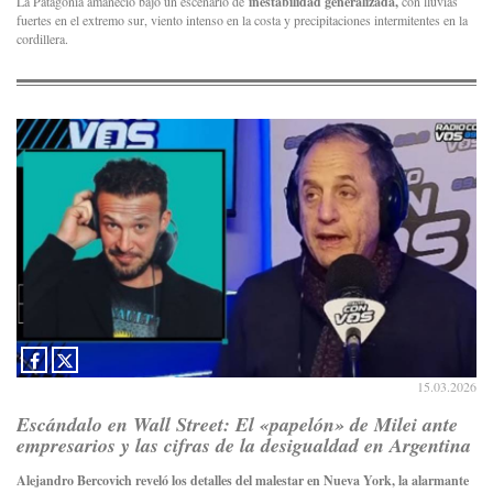
La Patagonia amaneció bajo un escenario de
inestabilidad generalizada,
con lluvias
fuertes en el extremo sur, viento intenso en la costa y precipitaciones intermitentes en la
cordillera.
15.03.2026
Escándalo en Wall Street: El «papelón» de Milei ante
empresarios y las cifras de la desigualdad en Argentina
Alejandro Bercovich reveló los detalles del malestar en Nueva York, la alarmante