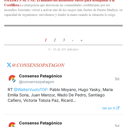
#MADRYN SE UNE: El llamado del intendente Sastre para acompañar a la
Cordillera.
La emergencia que atraviesan las comunidades cordilleranas por los
incendios forestales volvió a activar uno de los rasgos más fuertes de Puerto Madryn: su
capacidad de organizarse, movilizarse y tender la mano cuando la situación lo exige.
1
2
3
›
»
0 - 16 de 241 artículos
@CONSENSOPATAGON
Consenso Patagónico
5d
@consensopatagon
RT
@WalterVuotoTDF
: Pablo Moyano, Hugo Yasky, Maria
Emilia Soria, Juan Manzur, Wado De Pedro, Santiago
Cafiero, Victoria Toloza Paz, Ricard…
Ver en X
Consenso Patagónico
5d