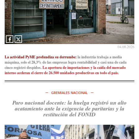
Ver en X
Consenso Patagónico
5d
@consensopatagon
La crisis en el estrecho de Ormuz: así golpea la guerra con
Irán al petróleo
https://t.co/IInL9uYZvh
04.08.2026
https://t.co/ytaelKSfHm
Ver en X
La actividad PyME profundiza su derrumbe:
la industria trabaja a media
máquina, solo el 28,3% de las empresas logra rentabilidad y casi una de cada
cinco registró despidos.
La apertura de importaciones y la caída del mercado
Consenso Patagónico
interno aceleran el cierre de 26.500 unidades productivas en todo el país.
6d
@consensopatagon
https://t.co/ihSIYIKptJ
GREMIALES NACIONAL
Ver en X
Paro nacional docente: la huelga registró un alto
acatamiento ante la exigencia de paritarias y la
Consenso Patagónico
restitución del FONID
8d
@consensopatagon
RT
@PJCampana2022
: Asumimos una nueva etapa en el
Partido Justicialista de Campana, con el orgullo de que el
compañero
@caortega64
vuelva a…