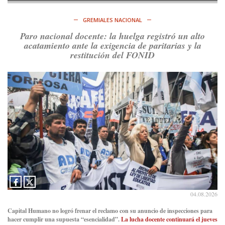
RT
@caortega64
: Vinieron por los trabajadores, por sus
derechos y por su organización. Hoy lo vuelven a intentar.
GREMIALES NACIONAL
https://t.co/dOrTo1dv3D
Paro nacional docente: la huelga registró un alto
Ver en X
acatamiento ante la exigencia de paritarias y la
restitución del FONID
Consenso Patagónico
5d
@consensopatagon
RT
@caortega64
: A
#50A
ñosDelGolpe, la memoria es
presente y es futuro.
https://t.co/uhRcKnCCc5
Ver en X
Consenso Patagónico
5d
@consensopatagon
La crisis en el estrecho de Ormuz: así golpea la guerra con
Irán al petróleo
https://t.co/IInL9uYZvh
https://t.co/ytaelKSfHm
04.08.2026
Ver en X
Capital Humano no logró frenar el reclamo con su anuncio de inspecciones para
hacer cumplir una supuesta “esencialidad”.
La lucha docente continuará el jueves