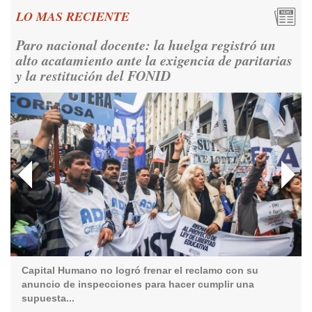
miles de argentinos se concentraron frente a la Casa
LO MAS RECIENTE
Rosada para reivindicar los derechos humanos y la
democracia.
https://t.co/CNoHKCQIR1
Paro nacional docente: la huelga registró un
Ver en X
alto acatamiento ante la exigencia de paritarias
y la restitución del FONID
Consenso Patagónico
5d
@consensopatagon
RT
@caortega64
: 📢 MARCHAMOS 📍Desde la ex ESMA
hasta San José 1111, hacia Plaza de Mayo.
https://t.co/o7PaEbKM36
Ver en X
Consenso Patagónico
5d
@consensopatagon
RT
@caortega64
:
https://t.co/q6PsJKqeuz
Ver en X
Capital Humano no logró frenar el reclamo con su
anuncio de inspecciones para hacer cumplir una
Consenso Patagónico
supuesta...
5d
@consensopatagon