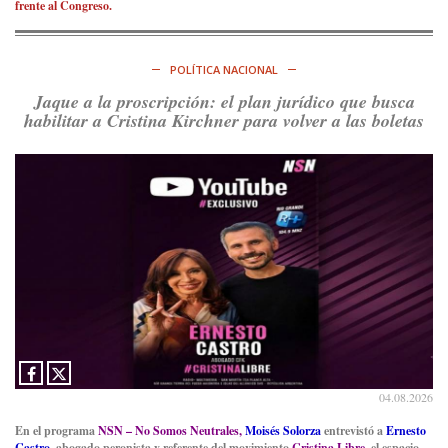
Consenso Patagónico
frente al Congreso.
6d
@consensopatagon
https://t.co/ihSIYIKptJ
POLÍTICA NACIONAL
Ver en X
Jaque a la proscripción: el plan jurídico que busca
habilitar a Cristina Kirchner para volver a las boletas
Consenso Patagónico
8d
@consensopatagon
RT
@PJCampana2022
: Asumimos una nueva etapa en el
Partido Justicialista de Campana, con el orgullo de que el
compañero
@caortega64
vuelva a…
Ver en X
04.08.2026
En el programa
NSN – No Somos Neutrales,
Moisés Solorza
entrevistó a
Ernesto
Castro
, abogado peronista y referente del movimiento
Cristina Libre
, el espacio