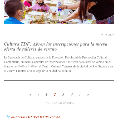
02.02.2022
Cultura TDF: Abren las inscripciones para la nueva
oferta de talleres de verano
La Secretaria de Cultura, a través de la Dirección Provincial de Promoción Cultural
Comunitaria, anunció la apertura de inscripciones a la oferta de talleres de verano en el
horario de 10:00 a 14:00 en el Centro Cultural Yaganes de la ciudad de Rio Grande y en
el Centro Cultural Lola Kiepja de la ciudad de Tolhuin.
«
‹
1
2
3
4
›
»
16 - 32 de 241 artículos
@CONSENSOPATAGON