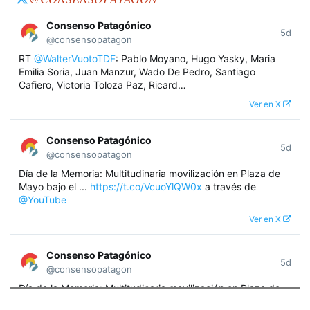
Consenso Patagónico
5d
@consensopatagon
RT
@WalterVuotoTDF
: Pablo Moyano, Hugo Yasky, Maria
Emilia Soria, Juan Manzur, Wado De Pedro, Santiago
Cafiero, Victoria Toloza Paz, Ricard…
Ver en X
Consenso Patagónico
5d
@consensopatagon
Día de la Memoria: Multitudinaria movilización en Plaza de
Mayo bajo el ...
https://t.co/VcuoYlQW0x
a través de
@YouTube
Ver en X
Consenso Patagónico
5d
@consensopatagon
Día de la Memoria: Multitudinaria movilización en Plaza de
Mayo bajo el lema "Nunca Más" A 50 años del golpe militar,