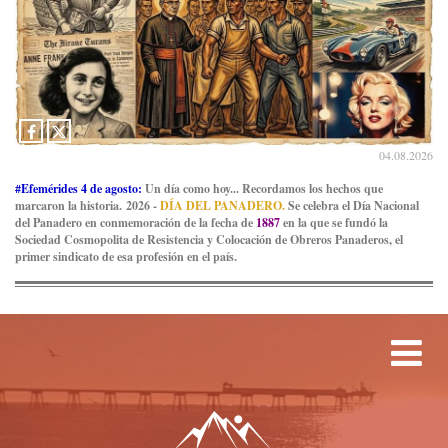
04.08.2026
#Efemérides 4 de agosto:
Un día como hoy... Recordamos los hechos que
marcaron la historia. 2026 -
DÍA DEL PANADERO.
Se celebra el Día Nacional
del Panadero en conmemoración de la fecha de
1887
en la que se fundó la
Sociedad Cosmopolita de Resistencia y Colocación de Obreros Panaderos, el
primer sindicato de esa profesión en el país.
Tog