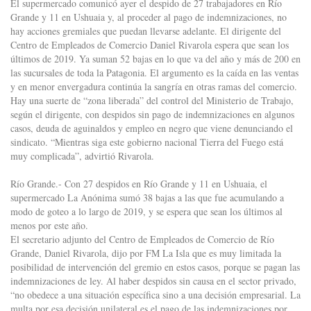
El supermercado comunicó ayer el despido de 27 trabajadores en Río
Grande y 11 en Ushuaia y, al proceder al pago de indemnizaciones, no
hay acciones gremiales que puedan llevarse adelante. El dirigente del
Centro de Empleados de Comercio Daniel Rivarola espera que sean los
últimos de 2019. Ya suman 52 bajas en lo que va del año y más de 200 en
las sucursales de toda la Patagonia. El argumento es la caída en las ventas
y en menor envergadura continúa la sangría en otras ramas del comercio.
Hay una suerte de “zona liberada” del control del Ministerio de Trabajo,
según el dirigente, con despidos sin pago de indemnizaciones en algunos
casos, deuda de aguinaldos y empleo en negro que viene denunciando el
sindicato. “Mientras siga este gobierno nacional Tierra del Fuego está
muy complicada”, advirtió Rivarola.
Río Grande.- Con 27 despidos en Río Grande y 11 en Ushuaia, el
supermercado La Anónima sumó 38 bajas a las que fue acumulando a
modo de goteo a lo largo de 2019, y se espera que sean los últimos al
menos por este año.
El secretario adjunto del Centro de Empleados de Comercio de Río
Grande, Daniel Rivarola, dijo por FM La Isla que es muy limitada la
posibilidad de intervención del gremio en estos casos, porque se pagan las
indemnizaciones de ley. Al haber despidos sin causa en el sector privado,
“no obedece a una situación específica sino a una decisión empresarial. La
multa por esa decisión unilateral es el pago de las indemnizaciones por