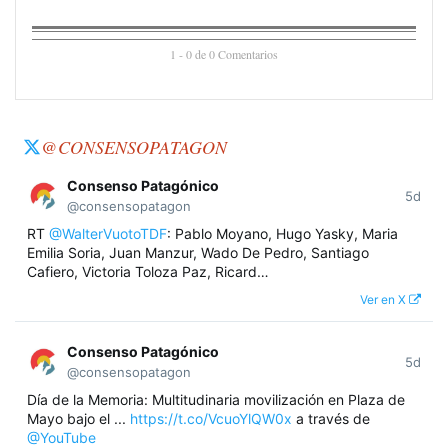
1 - 0 de 0 Comentarios
@CONSENSOPATAGON
Consenso Patagónico
5d
@consensopatagon
RT
@WalterVuotoTDF
: Pablo Moyano, Hugo Yasky, Maria
Emilia Soria, Juan Manzur, Wado De Pedro, Santiago
Cafiero, Victoria Toloza Paz, Ricard…
Ver en X
Consenso Patagónico
5d
@consensopatagon
Día de la Memoria: Multitudinaria movilización en Plaza de
Mayo bajo el ...
https://t.co/VcuoYlQW0x
a través de
@YouTube