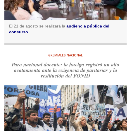
5d
@consensopatagon
RT
@caortega64
:
https://t.co/q6PsJKqeuz
Ver en X
El 21 de agosto se realizará la
audiencia pública del
concurso...
Consenso Patagónico
5d
@consensopatagon
RT
@caortega64
: Vinieron por los trabajadores, por sus
derechos y por su organización. Hoy lo vuelven a intentar.
GREMIALES NACIONAL
https://t.co/dOrTo1dv3D
Paro nacional docente: la huelga registró un alto
Ver en X
acatamiento ante la exigencia de paritarias y la
restitución del FONID
Consenso Patagónico
5d
@consensopatagon
RT
@caortega64
: A
#50A
ñosDelGolpe, la memoria es
presente y es futuro.
https://t.co/uhRcKnCCc5
Ver en X
Consenso Patagónico
5d