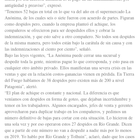
antigüedad y preaviso”, expresó.
“Tenemos 52 bajas en total en lo que va del año en el supermercado La
Anónima, de los cuales seis o siete fueron con acuerdo de partes. Figuran
como despidos pero, cuando la empresa planteó el achique, los
compañeros se ofrecieron para ser despedidos ellos y cobrar la
indemnización, y que esto salve a otro compañero. No todos son despidos
de la misma manera, pero todos están bajo la carátula de sin causa y con
las indemnizaciones al ciento por ciento”, señaló.
Bajo las leyes vigentes, “La Anónima puede cerrar una sucursal y
despedir toda la gente, mientras pague lo que corresponda, y esto pasa en
cualquier otro ámbito privado. Ellos manifiestan una severa crisis en las
ventas y que en la relación costos-ganancias vienen en pérdida. En Tierra
del Fuego hablamos de 38 despidos pero existen más de 200 a nivel
Patagonia”, alertó.
“El plan de achique es constante y nacional. La diferencia es que
veníamos con despidos en forma de goteo, que dejaban incertidumbre y
temor en los trabajadores. Algunos encargados, jefes de venta y gerentes
aprovecharon para duplicar trabajo en los compañeros, y pedimos un
número definitivo de bajas para cortar con esta situación. Lo hicieron de
una sola vez y por eso operaron estos 27 despidos en Río Grande. Dicen
que a partir de este número no van a despedir a nadie más por lo menos
en 2019. Yo hablo por Río Grande y Tolhuin”, aclaró, dado que los casos