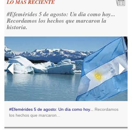
LO MAS RECIENTE
Rosada para reivindicar los derechos humanos y la
democracia.
https://t.co/CNoHKCQIR1
#Efemérides 5 de agosto: Un día como hoy...
Ver en X
Recordamos los hechos que marcaron la
historia.
Consenso Patagónico
5d
@consensopatagon
RT
@caortega64
: 📢 MARCHAMOS 📍Desde la ex ESMA
hasta San José 1111, hacia Plaza de Mayo.
https://t.co/o7PaEbKM36
Ver en X
Consenso Patagónico
5d
@consensopatagon
RT
@caortega64
:
https://t.co/q6PsJKqeuz
Ver en X
#Efemérides 5 de agosto: Un día como hoy...
Recordamos
los hechos que marcaron...
Consenso Patagónico
5d
@consensopatagon