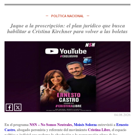
@consensopatagon
https://t.co/ihSIYIKptJ
POLÍTICA NACIONAL
Ver en X
Jaque a la proscripción: el plan jurídico que busca
habilitar a Cristina Kirchner para volver a las boletas
Consenso Patagónico
8d
@consensopatagon
RT
@PJCampana2022
: Asumimos una nueva etapa en el
Partido Justicialista de Campana, con el orgullo de que el
compañero
@caortega64
vuelva a…
Ver en X
04.08.2026
En el programa
NSN – No Somos Neutrales,
Moisés Solorza
entrevistó a
Ernesto
Castro
, abogado peronista y referente del movimiento
Cristina Libre
, el espacio
político y judicial que reclama la absolución y la recuperación plena de los