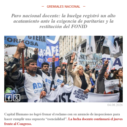
RT
@caortega64
: Vinieron por los trabajadores, por sus
derechos y por su organización. Hoy lo vuelven a intentar.
GREMIALES NACIONAL
https://t.co/dOrTo1dv3D
Paro nacional docente: la huelga registró un alto
Ver en X
acatamiento ante la exigencia de paritarias y la
restitución del FONID
Consenso Patagónico
5d
@consensopatagon
RT
@caortega64
: A
#50A
ñosDelGolpe, la memoria es
presente y es futuro.
https://t.co/uhRcKnCCc5
Ver en X
Consenso Patagónico
5d
@consensopatagon
La crisis en el estrecho de Ormuz: así golpea la guerra con
Irán al petróleo
https://t.co/IInL9uYZvh
https://t.co/ytaelKSfHm
04.08.2026
Ver en X
Capital Humano no logró frenar el reclamo con su anuncio de inspecciones para
hacer cumplir una supuesta “esencialidad”.
La lucha docente continuará el jueves
Consenso Patagónico
frente al Congreso.
6d