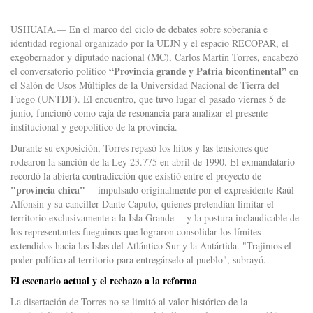
USHUAIA.— En el marco del ciclo de debates sobre soberanía e
identidad regional organizado por la UEJN y el espacio RECOPAR, el
exgobernador y diputado nacional (MC), Carlos Martín Torres, encabezó
“Provincia grande y Patria bicontinental”
el conversatorio político
en
el Salón de Usos Múltiples de la Universidad Nacional de Tierra del
Fuego (UNTDF). El encuentro, que tuvo lugar el pasado viernes 5 de
junio, funcionó como caja de resonancia para analizar el presente
institucional y geopolítico de la provincia.
Durante su exposición, Torres repasó los hitos y las tensiones que
rodearon la sanción de la Ley 23.775 en abril de 1990. El exmandatario
recordó la abierta contradicción que existió entre el proyecto de
"provincia chica"
—impulsado originalmente por el expresidente Raúl
Alfonsín y su canciller Dante Caputo, quienes pretendían limitar el
territorio exclusivamente a la Isla Grande— y la postura inclaudicable de
los representantes fueguinos que lograron consolidar los límites
extendidos hacia las Islas del Atlántico Sur y la Antártida. "Trajimos el
poder político al territorio para entregárselo al pueblo", subrayó.
El escenario actual y el rechazo a la reforma
La disertación de Torres no se limitó al valor histórico de la