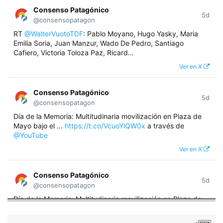
Consenso Patagónico
5d
@consensopatagon
RT
@WalterVuotoTDF
: Pablo Moyano, Hugo Yasky, Maria
Emilia Soria, Juan Manzur, Wado De Pedro, Santiago
Cafiero, Victoria Toloza Paz, Ricard…
Ver en X
Consenso Patagónico
5d
@consensopatagon
Día de la Memoria: Multitudinaria movilización en Plaza de
Mayo bajo el ...
https://t.co/VcuoYlQW0x
a través de
@YouTube
Ver en X
Consenso Patagónico
5d
@consensopatagon
Día de la Memoria: Multitudinaria movilización en Plaza de
Mayo bajo el lema "Nunca Más" A 50 años del golpe militar,
miles de argentinos se concentraron frente a la Casa