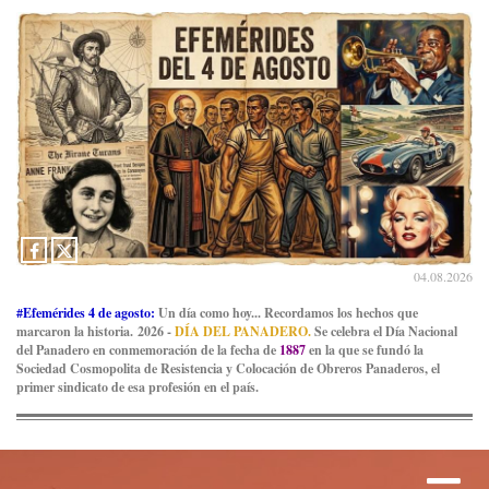
04.08.2026
#Efemérides 4 de agosto:
Un día como hoy... Recordamos los hechos que
marcaron la historia. 2026 -
DÍA DEL PANADERO.
Se celebra el Día Nacional
del Panadero en conmemoración de la fecha de
1887
en la que se fundó la
Sociedad Cosmopolita de Resistencia y Colocación de Obreros Panaderos, el
primer sindicato de esa profesión en el país.