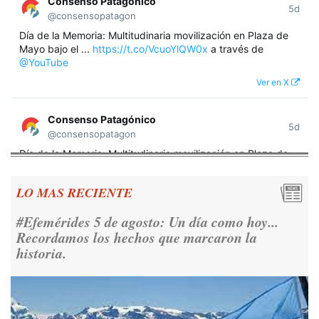
Consenso Patagónico
5d
@consensopatagon
Día de la Memoria: Multitudinaria movilización en Plaza de
Mayo bajo el ...
https://t.co/VcuoYlQW0x
a través de
@YouTube
Ver en X
Consenso Patagónico
5d
@consensopatagon
Día de la Memoria: Multitudinaria movilización en Plaza de
Mayo bajo el lema "Nunca Más" A 50 años del golpe militar,
miles de argentinos se concentraron frente a la Casa
LO MAS RECIENTE
Rosada para reivindicar los derechos humanos y la
democracia.
https://t.co/CNoHKCQIR1
#Efemérides 5 de agosto: Un día como hoy...
Ver en X
Recordamos los hechos que marcaron la
historia.
Consenso Patagónico
5d
@consensopatagon
RT
@caortega64
: 📢 MARCHAMOS 📍Desde la ex ESMA
hasta San José 1111, hacia Plaza de Mayo.