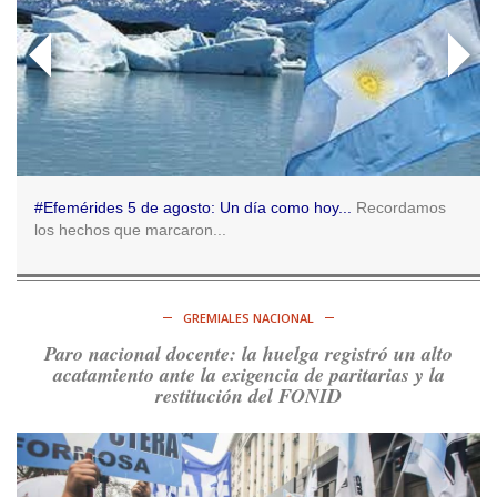
https://t.co/o7PaEbKM36
Ver en X
Consenso Patagónico
5d
@consensopatagon
RT
@caortega64
:
https://t.co/q6PsJKqeuz
Ver en X
#Efemérides 5 de agosto: Un día como hoy...
Recordamos
los hechos que marcaron...
Consenso Patagónico
5d
@consensopatagon
RT
@caortega64
: Vinieron por los trabajadores, por sus
derechos y por su organización. Hoy lo vuelven a intentar.
GREMIALES NACIONAL
https://t.co/dOrTo1dv3D
Paro nacional docente: la huelga registró un alto
Ver en X
acatamiento ante la exigencia de paritarias y la
restitución del FONID
Consenso Patagónico
5d
@consensopatagon
RT
@caortega64
: A
#50A
ñosDelGolpe, la memoria es