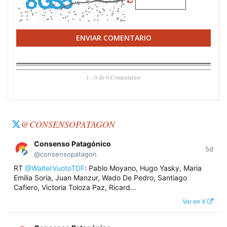
ENVIAR COMENTARIO
1 - 0 de 0 Comentarios
@CONSENSOPATAGON
Consenso Patagónico
5d
@consensopatagon
RT
@WalterVuotoTDF
: Pablo Moyano, Hugo Yasky, Maria
Emilia Soria, Juan Manzur, Wado De Pedro, Santiago
Cafiero, Victoria Toloza Paz, Ricard…
Ver en X