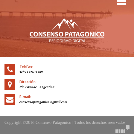
Tog
Tel/Fax:
Tel:1132631389
Dirección:
Rio Grande | Argentina
E-mail:
consensopatagonico@gmail.com
Copyright ©2016 Consenso Patagónico | Todos los derechos reservados