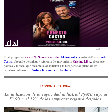
compañero
@caortega64
vuelva a…
Ver en X
04.08.2026
En el programa
NSN – No Somos Neutrales,
Moisés Solorza
entrevistó a
Ernesto
Castro
, abogado peronista y referente del movimiento
Cristina Libre
, el espacio
político y judicial que reclama la absolución y la recuperación plena de los
derechos políticos de
Cristina Fernández de Kirchner.
ECONOMÍA - NACIONAL
La utilización de la capacidad industrial PyME cayó al
53,9% y el 19% de las empresas registró despidos.