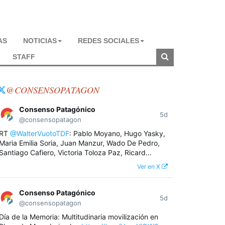
AS
NOTICIAS
REDES SOCIALES
STAFF
@CONSENSOPATAGON
Consenso Patagónico
5d
@consensopatagon
RT
@WalterVuotoTDF
: Pablo Moyano, Hugo Yasky,
Maria Emilia Soria, Juan Manzur, Wado De Pedro,
Santiago Cafiero, Victoria Toloza Paz, Ricard…
Ver en X
Consenso Patagónico
5d
@consensopatagon
Día de la Memoria: Multitudinaria movilización en