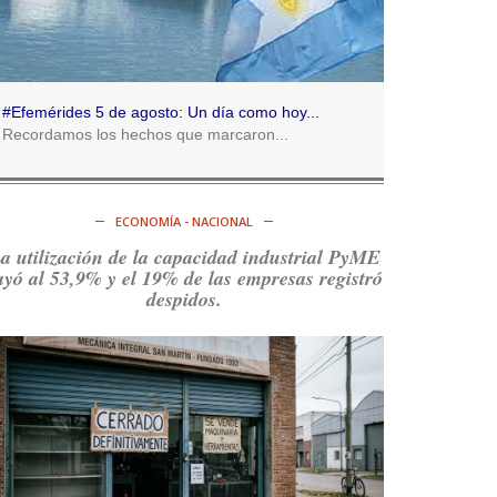
Consenso Patagónico
5d
@consensopatagon
RT
@caortega64
:
https://t.co/q6PsJKqeuz
#Efemérides 5 de agosto: Un día como hoy...
Ver en X
Recordamos los hechos que marcaron...
Consenso Patagónico
5d
@consensopatagon
ECONOMÍA - NACIONAL
RT
@caortega64
: Vinieron por los trabajadores,
a utilización de la capacidad industrial PyME
por sus derechos y por su organización. Hoy lo
ayó al 53,9% y el 19% de las empresas registró
vuelven a intentar.
https://t.co/dOrTo1dv3D
despidos.
Ver en X
Consenso Patagónico
5d
@consensopatagon
RT
@caortega64
: A
#50A
ñosDelGolpe, la memoria
es presente y es futuro.
https://t.co/uhRcKnCCc5
Ver en X