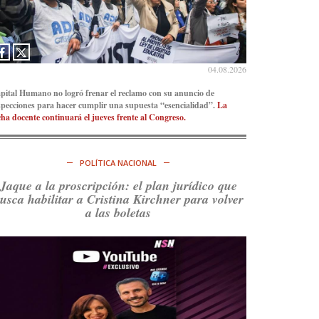
Ver en X
04.08.2026
pital Humano no logró frenar el reclamo con su anuncio de
specciones para hacer cumplir una supuesta “esencialidad”.
La
cha docente continuará el jueves frente al Congreso.
POLÍTICA NACIONAL
Jaque a la proscripción: el plan jurídico que
usca habilitar a Cristina Kirchner para volver
a las boletas