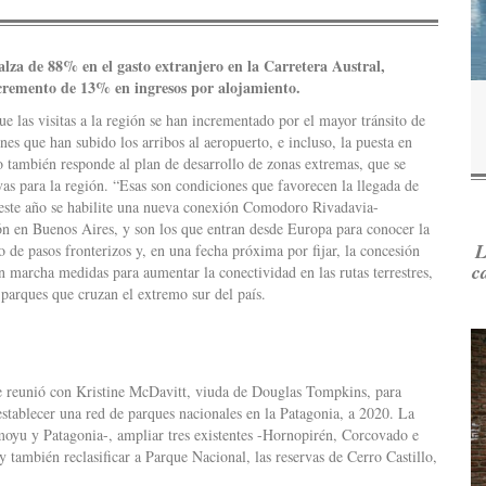
alza de 88% en el gasto extranjero en la Carretera Austral,
cremento de 13% en ingresos por alojamiento.
ue las visitas a la región se han incrementado por el mayor tránsito de
s que han subido los arribos al aeropuerto, e incluso, la puesta en
o también responde al plan de desarrollo de zonas extremas, que se
as para la región. “Esas son condiciones que favorecen la llegada de
e este año se habilite una nueva conexión Comodoro Rivadavia-
ón en Buenos Aires, y son los que entran desde Europa para conocer la
L
 de pasos fronterizos y, en una fecha próxima por fijar, la concesión
c
n marcha medidas para aumentar la conectividad en las rutas terrestres,
 parques que cruzan el extremo sur del país.
se reunió con Kristine McDavitt, viuda de Douglas Tompkins, para
establecer una red de parques nacionales en la Patagonia, a 2020. La
moyu y Patagonia-, ampliar tres existentes -Hornopirén, Corcovado e
y también reclasificar a Parque Nacional, las reservas de Cerro Castillo,