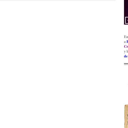
En
a
Cr
y 
de