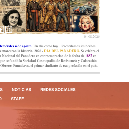
04.08.2026
femérides 4 de agosto:
Un día como hoy... Recordamos los hechos
e marcaron la historia. 2026 -
DÍA DEL PANADERO.
Se celebra el
a Nacional del Panadero en conmemoración de la fecha de
1887
en
 que se fundó la Sociedad Cosmopolita de Resistencia y Colocación
 Obreros Panaderos, el primer sindicato de esa profesión en el país.
S
NOTICIAS
REDES SOCIALES
O
STAFF