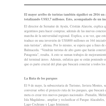
El mayor arribo de turistas también significó en 2016 un 
totalizando US$3,7 millones. Esto, acompañado de un in
El director de Sernatur de Aysén, Cristián Alarcón, explica q
argentinos para hacer compras; además de las nuevas conexione
marcha de la universidad regional. Explica, a su vez, que est
traduce en una inversión de US$800 millones en 164 iniciativ
más turistas”, afirma. Por lo mismo, se espera que a fines d
Balmaceda. “Vendrán turistas de alto gasto que harán conexi
Patagonia”, resalta. A esto se suman trabajos de mejoramiento
del terminal áereo. Además, enfatiza que se están poniendo e
que es parte crucial del plan que buscará conectar a todos los
La Ruta de los parques
El 9 de mayo, la subsecretaria de Turismo, Javiera Montes, 
conversar sobre el proyecto ruta de los parques, que buscará 
meta es crear tres nuevos parques nacionales -Pumalín, Meli
Isla Magdalena-, ampliar y reclasificar el Parque Alacalufes, 
Lago Cochrane y Lago Jeinimeni.