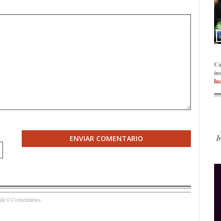
Ca
in
lu
b
ENVIAR COMENTARIO
 de 0 Comentarios