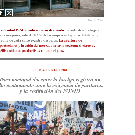
Consenso Patagónico
5d
@consensopatagon
04.08.2026
La crisis en el estrecho de Ormuz: así golpea la
 actividad PyME profundiza su derrumbe:
la industria trabaja a
guerra con Irán al petróleo
https://t.co/IInL9uYZvh
dia máquina, solo el 28,3% de las empresas logra rentabilidad y
https://t.co/ytaelKSfHm
si una de cada cinco registró despidos.
La apertura de
portaciones y la caída del mercado interno aceleran el cierre de
Ver en X
.500 unidades productivas en todo el país.
Consenso Patagónico
6d
@consensopatagon
GREMIALES NACIONAL
https://t.co/ihSIYIKptJ
Paro nacional docente: la huelga registró un
lto acatamiento ante la exigencia de paritarias
Ver en X
y la restitución del FONID
Consenso Patagónico
8d
@consensopatagon
RT
@PJCampana2022
: Asumimos una nueva etapa
en el Partido Justicialista de Campana, con el
orgullo de que el compañero
@caortega64
vuelva
a…