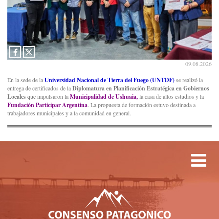
09.08.2026
En la sede de la
Universidad Nacional de Tierra del Fuego (UNTDF)
se realizó la
entrega de certificados de la
Diplomatura en Planificación Estratégica en Gobiernos
Locales
que impulsaron la
Municipalidad de Ushuaia,
la casa de altos estudios y la
Fundación Participar Argentina
. La propuesta de formación estuvo destinada a
trabajadores municipales y a la comunidad en general.
Tog