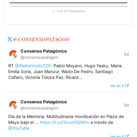
1 - 0 de 0 Comentarios
@CONSENSOPATAGON
Consenso Patagónico
5d
@consensopatagon
RT
@WalterVuotoTDF
: Pablo Moyano, Hugo Yasky, Maria
Emilia Soria, Juan Manzur, Wado De Pedro, Santiago
Cafiero, Victoria Toloza Paz, Ricard…
Ver en X
Consenso Patagónico
5d
@consensopatagon
Día de la Memoria: Multitudinaria movilización en Plaza de
Mayo bajo el ...
https://t.co/VcuoYlQW0x
a través de
@YouTube
Ver en X