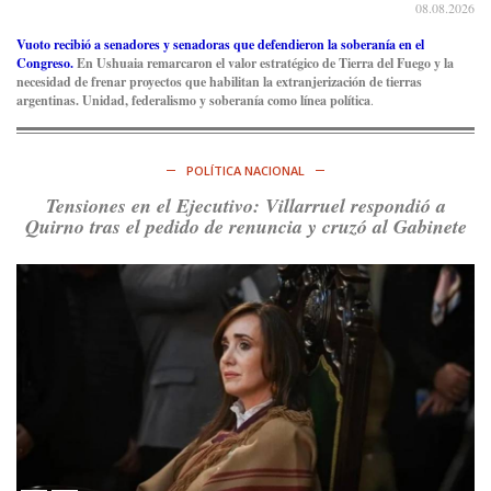
08.08.2026
La crisis en el estrecho de Ormuz: así golpea la guerra con
Irán al petróleo
https://t.co/IInL9uYZvh
Vuoto recibió a senadores y senadoras que defendieron la soberanía en el
https://t.co/ytaelKSfHm
Congreso.
En Ushuaia remarcaron el valor estratégico de Tierra del Fuego y la
necesidad de frenar proyectos que habilitan la extranjerización de tierras
Ver en X
argentinas. Unidad, federalismo y soberanía como línea política
.
Consenso Patagónico
6d
@consensopatagon
POLÍTICA NACIONAL
https://t.co/ihSIYIKptJ
Tensiones en el Ejecutivo: Villarruel respondió a
Quirno tras el pedido de renuncia y cruzó al Gabinete
Ver en X
Consenso Patagónico
8d
@consensopatagon
RT
@PJCampana2022
: Asumimos una nueva etapa en el
Partido Justicialista de Campana, con el orgullo de que el
compañero
@caortega64
vuelva a…
Ver en X