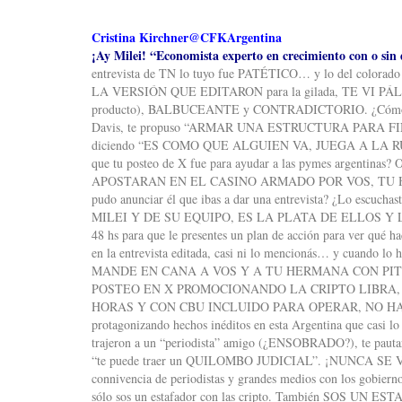
Cristina Kirchner@CFKArgentina
¡Ay Milei! “Economista experto en crecimiento con o sin
entrevista de TN lo tuyo fue PATÉTICO… y lo del colorad
LA VERSIÓN QUE EDITARON para la gilada, TE VI PÁLIDO (
producto), BALBUCEANTE y CONTRADICTORIO. ¿Cómo es eso
Davis, te propuso “ARMAR UNA ESTRUCTURA PARA FINA
diciendo “ES COMO QUE ALGUIEN VA, JUEGA A LA RU
que tu posteo de X fue para ayudar a las pymes arge
APOSTARAN EN EL CASINO ARMADO POR VOS, TU HERMA
pudo anunciar él que ibas a dar una entrevista? ¿Lo e
MILEI Y DE SU EQUIPO, ES LA PLATA DE ELLOS Y LA 
48 hs para que le presentes un plan de acción para ver qué ha
en la entrevista editada, casi ni lo mencionás… y cuand
MANDE EN CANA A VOS Y A TU HERMANA CON PITO Y M
POSTEO EN X PROMOCIONANDO LA CRIPTO LIBRA, 
HORAS Y CON CBU INCLUIDO PARA OPERAR, NO HABÍA ES
protagonizando hechos inéditos en esta Argentina que casi lo 
trajeron a un “periodista” amigo (¿ENSOBRADO?), te pautaron
“te puede traer un QUILOMBO JUDICIAL”. ¡NUNCA S
connivencia de periodistas y grandes medios con los gobiern
sólo sos un estafador con las cripto. También SOS UN 