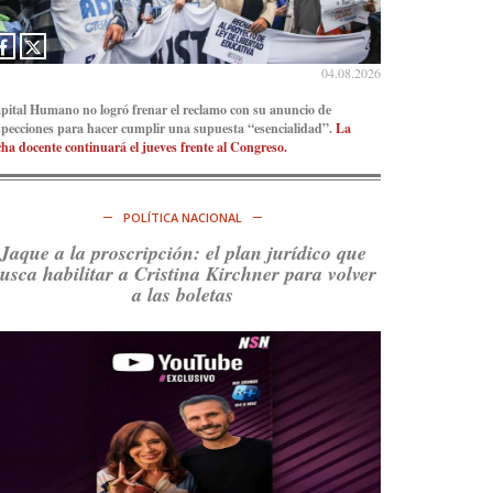
Consenso Patagónico
5d
@consensopatagon
04.08.2026
La crisis en el estrecho de Ormuz: así golpea la
pital Humano no logró frenar el reclamo con su anuncio de
guerra con Irán al petróleo
https://t.co/IInL9uYZvh
specciones para hacer cumplir una supuesta “esencialidad”.
La
https://t.co/ytaelKSfHm
cha docente continuará el jueves frente al Congreso.
Ver en X
POLÍTICA NACIONAL
Consenso Patagónico
6d
@consensopatagon
Jaque a la proscripción: el plan jurídico que
usca habilitar a Cristina Kirchner para volver
https://t.co/ihSIYIKptJ
a las boletas
Ver en X
Consenso Patagónico
8d
@consensopatagon
RT
@PJCampana2022
: Asumimos una nueva etapa
en el Partido Justicialista de Campana, con el
orgullo de que el compañero
@caortega64
vuelva
a…