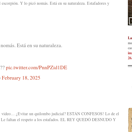
l escorpión. Y lo picó nomás. Está en su naturaleza. Estafadores y
La
me
ó nomás. Está en su naturaleza.
ca
im
26
???
pic.twitter.com/PnnPZid1DE
)
February 18, 2025
 el video… ¿Evitar un quilombo judicial? ESTÁN CONFESOS! Lo de el
do. Le faltan el respeto a los estafados. EL REY QUEDÓ DESNUDO Y