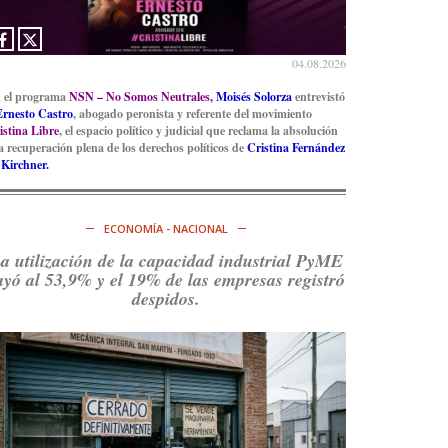
Ver en X
04.08.2026
 el programa
NSN – No Somos Neutrales,
Moisés Solorza
entrevistó
Ernesto Castro
, abogado peronista y referente del movimiento
istina Libre
, el espacio político y judicial que reclama la absolución
la recuperación plena de los derechos políticos de
Cristina Fernández
 Kirchner.
ECONOMÍA - NACIONAL
a utilización de la capacidad industrial PyME
ayó al 53,9% y el 19% de las empresas registró
despidos.