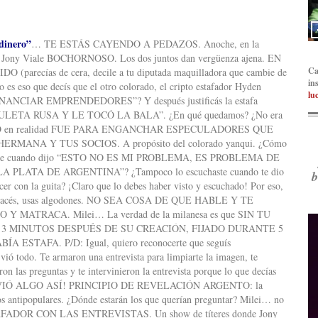
 dinero”
… TE ESTÁS CAYENDO A PEDAZOS. Anoche, en la
o Jony Viale BOCHORNOSO. Los dos juntos dan vergüenza ajena. EN
Ca
parecías de cera, decile a tu diputada maquilladora que cambie de
in
 que decís que el otro colorado, el cripto estafador Hyden
lu
NCIAR EMPRENDEDORES”? Y después justificás la estafa
LETA RUSA Y LE TOCÓ LA BALA”. ¿En qué quedamos? ¿No era
ntinas? O en realidad FUE PARA ENGANCHAR ESPECULADORES QUE
NA Y TUS SOCIOS. A propósito del colorado yanqui. ¿Cómo
scuchaste cuando dijo “ESTO NO ES MI PROBLEMA, ES PROBLEMA DE
PLATA DE ARGENTINA”? ¿Tampoco lo escuchaste cuando te dio
b
cer con la guita? ¡Claro que lo debes haber visto y escuchado! Por eso,
o lo hacés, usas algodones. NO SEA COSA DE QUE HABLE Y TE
ATRACA. Milei… La verdad de la milanesa es que SIN TU
3 MINUTOS DESPUÉS DE SU CREACIÓN, FIJADO DURANTE 5
TAFA. P/D: Igual, quiero reconocerte que seguís
vió todo. Te armaron una entrevista para limpiarte la imagen, te
 las preguntas y te intervinieron la entrevista porque lo que decías
E VIÓ ALGO ASÍ! PRINCIPIO DE REVELACIÓN ARGENTO: la
os antipopulares. ¿Dónde estarán los que querían preguntar? Milei… no
ESTAFADOR CON LAS ENTREVISTAS. Un show de títeres donde Jony