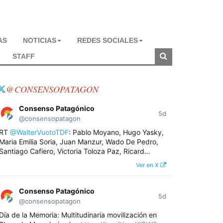
AS
NOTICIAS
REDES SOCIALES
STAFF
@CONSENSOPATAGON
Consenso Patagónico
5d
@consensopatagon
RT
@WalterVuotoTDF
: Pablo Moyano, Hugo Yasky,
Maria Emilia Soria, Juan Manzur, Wado De Pedro,
Santiago Cafiero, Victoria Toloza Paz, Ricard…
Ver en X
Consenso Patagónico
5d
@consensopatagon
Día de la Memoria: Multitudinaria movilización en