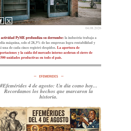
04.08.2026
 actividad PyME profundiza su derrumbe:
la industria trabaja a
dia máquina, solo el 28,3% de las empresas logra rentabilidad y
si una de cada cinco registró despidos.
La apertura de
portaciones y la caída del mercado interno aceleran el cierre de
.500 unidades productivas en todo el país.
EFEMERIDES
#Efemérides 4 de agosto: Un día como hoy...
Recordamos los hechos que marcaron la
historia.