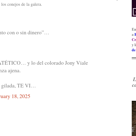
los conejos de la galera.
En
nto con o sin dinero”…
a
Cr
y 
de
 PATÉTICO… y lo del colorado Jony Viale
za ajena.
L
c
gilada, TE VI…
uary 18, 2025