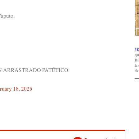
Caputo.
#E
qu
Dí
la
N ARRASTRADO PATÉTICO.
de
ruary 18, 2025