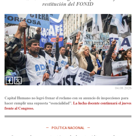
restitución del FONID
Consenso Patagónico
5d
@consensopatagon
RT
@caortega64
: A
#50A
ñosDelGolpe, la memoria es
presente y es futuro.
https://t.co/uhRcKnCCc5
Ver en X
Consenso Patagónico
5d
@consensopatagon
La crisis en el estrecho de Ormuz: así golpea la guerra con
Irán al petróleo
https://t.co/IInL9uYZvh
https://t.co/ytaelKSfHm
04.08.2026
Ver en X
Capital Humano no logró frenar el reclamo con su anuncio de inspecciones para
hacer cumplir una supuesta “esencialidad”.
La lucha docente continuará el jueves
Consenso Patagónico
frente al Congreso.
6d
@consensopatagon
https://t.co/ihSIYIKptJ
POLÍTICA NACIONAL
Ver en X