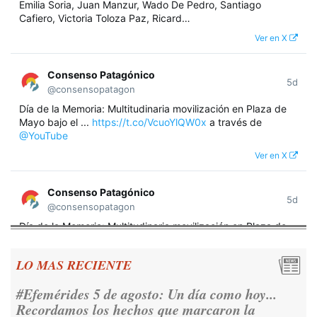
Emilia Soria, Juan Manzur, Wado De Pedro, Santiago
Cafiero, Victoria Toloza Paz, Ricard…
Ver en X
Consenso Patagónico
5d
@consensopatagon
Día de la Memoria: Multitudinaria movilización en Plaza de
Mayo bajo el ...
https://t.co/VcuoYlQW0x
a través de
@YouTube
Ver en X
Consenso Patagónico
5d
@consensopatagon
Día de la Memoria: Multitudinaria movilización en Plaza de
Mayo bajo el lema "Nunca Más" A 50 años del golpe militar,
miles de argentinos se concentraron frente a la Casa
LO MAS RECIENTE
Rosada para reivindicar los derechos humanos y la
democracia.
https://t.co/CNoHKCQIR1
#Efemérides 5 de agosto: Un día como hoy...
Ver en X
Recordamos los hechos que marcaron la