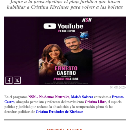
Jaque a la proscripción: el plan jurídico que busca
habilitar a Cristina Kirchner para volver a las boletas
Consenso Patagónico
8d
@consensopatagon
RT
@PJCampana2022
: Asumimos una nueva etapa en el
Partido Justicialista de Campana, con el orgullo de que el
compañero
@caortega64
vuelva a…
Ver en X
04.08.2026
En el programa
NSN – No Somos Neutrales,
Moisés Solorza
entrevistó a
Ernesto
Castro
, abogado peronista y referente del movimiento
Cristina Libre
, el espacio
político y judicial que reclama la absolución y la recuperación plena de los
derechos políticos de
Cristina Fernández de Kirchner.