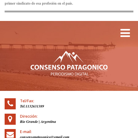
primer sindicato de esa profesión en el país.
Tog
Tel/Fax:
Tel:1132631389
Dirección:
Rio Grande | Argentina
E-mail:
consensopatagonico@gmail.com