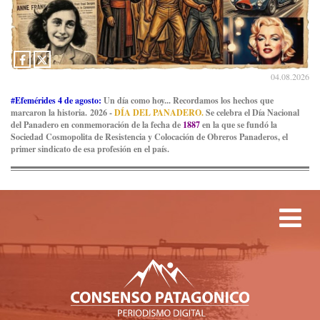
04.08.2026
#Efemérides 4 de agosto:
Un día como hoy... Recordamos los hechos que
marcaron la historia. 2026 -
DÍA DEL PANADERO.
Se celebra el Día Nacional
del Panadero en conmemoración de la fecha de
1887
en la que se fundó la
Sociedad Cosmopolita de Resistencia y Colocación de Obreros Panaderos, el
primer sindicato de esa profesión en el país.
Tog