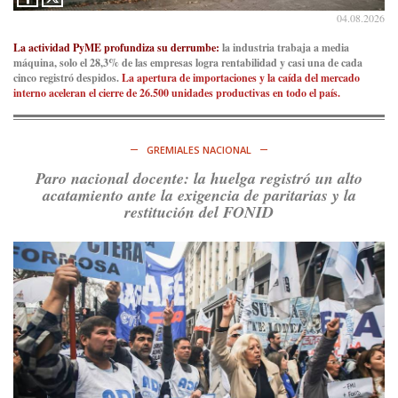
Irán al petróleo
https://t.co/IInL9uYZvh
04.08.2026
https://t.co/ytaelKSfHm
Ver en X
La actividad PyME profundiza su derrumbe:
la industria trabaja a media
máquina, solo el 28,3% de las empresas logra rentabilidad y casi una de cada
cinco registró despidos.
La apertura de importaciones y la caída del mercado
Consenso Patagónico
interno aceleran el cierre de 26.500 unidades productivas en todo el país.
6d
@consensopatagon
https://t.co/ihSIYIKptJ
GREMIALES NACIONAL
Ver en X
Paro nacional docente: la huelga registró un alto
acatamiento ante la exigencia de paritarias y la
Consenso Patagónico
restitución del FONID
8d
@consensopatagon
RT
@PJCampana2022
: Asumimos una nueva etapa en el
Partido Justicialista de Campana, con el orgullo de que el
compañero
@caortega64
vuelva a…
Ver en X