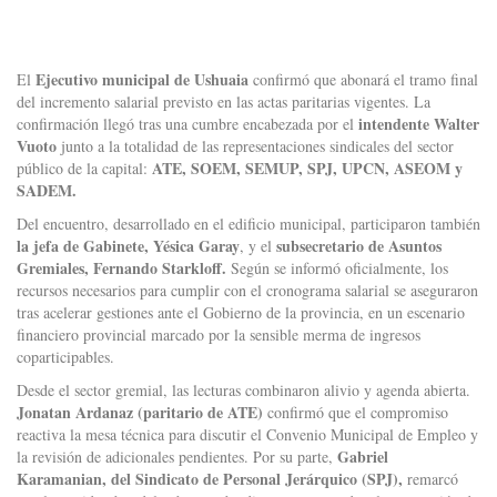
Ejecutivo municipal de Ushuaia
El
confirmó que abonará el tramo final
del incremento salarial previsto en las actas paritarias vigentes. La
intendente Walter
confirmación llegó tras una cumbre encabezada por el
Vuoto
junto a la totalidad de las representaciones sindicales del sector
ATE, SOEM, SEMUP, SPJ, UPCN, ASEOM y
público de la capital:
SADEM.
Del encuentro, desarrollado en el edificio municipal, participaron también
la jefa de Gabinete, Yésica Garay
subsecretario de Asuntos
, y el
Gremiales, Fernando Starkloff.
Según se informó oficialmente, los
recursos necesarios para cumplir con el cronograma salarial se aseguraron
tras acelerar gestiones ante el Gobierno de la provincia, en un escenario
financiero provincial marcado por la sensible merma de ingresos
coparticipables.
Desde el sector gremial, las lecturas combinaron alivio y agenda abierta.
Jonatan Ardanaz (paritario de ATE)
confirmó que el compromiso
reactiva la mesa técnica para discutir el Convenio Municipal de Empleo y
Gabriel
la revisión de adicionales pendientes. Por su parte,
Karamanian, del Sindicato de Personal Jerárquico (SPJ),
remarcó