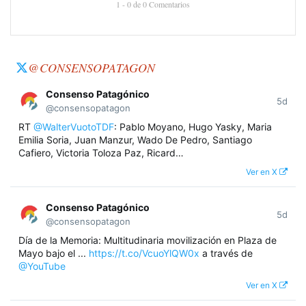
1 - 0 de 0 Comentarios
@CONSENSOPATAGON
Consenso Patagónico
5d
@consensopatagon
RT
@WalterVuotoTDF
: Pablo Moyano, Hugo Yasky, Maria
Emilia Soria, Juan Manzur, Wado De Pedro, Santiago
Cafiero, Victoria Toloza Paz, Ricard…
Ver en X
Consenso Patagónico
5d
@consensopatagon
Día de la Memoria: Multitudinaria movilización en Plaza de
Mayo bajo el ...
https://t.co/VcuoYlQW0x
a través de
@YouTube
Ver en X