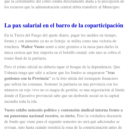
que la certidumbre del cobro estaba directamente atada a la percepción de
los recursos que la administración central debía transferir al Municipio.
La pax salarial en el barro de la coparticipación
En la Tierra del Fuego del ajuste diario, pagar los sueldos en tiempo,
forma y con aumento ya no se festeja: se milita como una victoria de
Walter Vuoto
trinchera.
sentó a siete gremios a la mesa para darles la
única certeza que hoy importa en el bolsillo estatal: este mes se cobra el
tramo final de la paritaria.
Pero el relato oficial no debería tapar el bosque de la dependencia. Que
"tras
Ushuaia tenga que salir a aclarar que los fondos se aseguraron
gestiones con la Provincia"
es la foto nítida del torniquete financiero
que sufren las comunas. Sostener la paritaria en una provincia con los
números en rojo vivo no es magia de gestión; es una negociación al límite
donde el Ejecutivo provincial sabe que un desborde social en la capital
incendia toda la isla.
Vuoto exhibe músculo político y contención sindical interna frente a
un panorama nacional recesivo, es cierto.
Pero la verdadera discusión
de fondo que viene para el segundo semestre no será qué adicionales se
revisan, sino hasta cuándo resistirá la soga de la coparticipación antes de