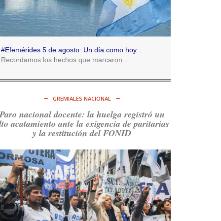
Consenso Patagónico
5d
@consensopatagon
RT
@caortega64
:
https://t.co/q6PsJKqeuz
#Efemérides 5 de agosto: Un día como hoy...
Ver en X
Recordamos los hechos que marcaron...
Consenso Patagónico
5d
@consensopatagon
GREMIALES NACIONAL
RT
@caortega64
: Vinieron por los trabajadores,
Paro nacional docente: la huelga registró un
por sus derechos y por su organización. Hoy lo
lto acatamiento ante la exigencia de paritarias
vuelven a intentar.
https://t.co/dOrTo1dv3D
y la restitución del FONID
Ver en X
Consenso Patagónico
5d
@consensopatagon
RT
@caortega64
: A
#50A
ñosDelGolpe, la memoria
es presente y es futuro.
https://t.co/uhRcKnCCc5
Ver en X