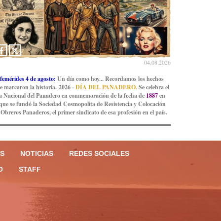
04.08.2026
femérides 4 de agosto:
Un día como hoy... Recordamos los hechos
e marcaron la historia. 2026 -
DÍA DEL PANADERO.
Se celebra el
a Nacional del Panadero en conmemoración de la fecha de
1887
en
 que se fundó la Sociedad Cosmopolita de Resistencia y Colocación
 Obreros Panaderos, el primer sindicato de esa profesión en el país.
S
NOTICIAS
REDES SOCIALES
O
STAFF