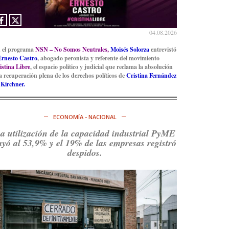
Ver en X
04.08.2026
 el programa
NSN – No Somos Neutrales,
Moisés Solorza
entrevistó
Ernesto Castro
, abogado peronista y referente del movimiento
istina Libre
, el espacio político y judicial que reclama la absolución
la recuperación plena de los derechos políticos de
Cristina Fernández
 Kirchner.
ECONOMÍA - NACIONAL
a utilización de la capacidad industrial PyME
ayó al 53,9% y el 19% de las empresas registró
despidos.