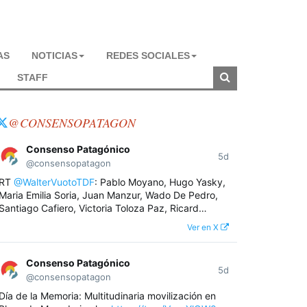
AS
NOTICIAS
REDES SOCIALES
STAFF
@CONSENSOPATAGON
Consenso Patagónico
5d
@consensopatagon
RT
@WalterVuotoTDF
: Pablo Moyano, Hugo Yasky,
Maria Emilia Soria, Juan Manzur, Wado De Pedro,
Santiago Cafiero, Victoria Toloza Paz, Ricard…
Ver en X
Consenso Patagónico
5d
@consensopatagon
Día de la Memoria: Multitudinaria movilización en