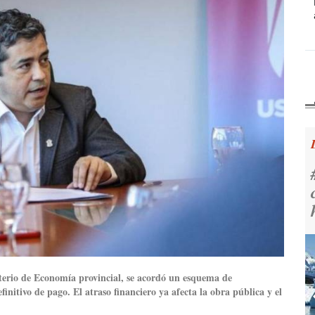
sterio de Economía provincial, se acordó un esquema de
initivo de pago. El atraso financiero ya afecta la obra pública y el