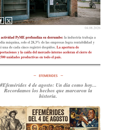
04.08.2026
 actividad PyME profundiza su derrumbe:
la industria trabaja a
dia máquina, solo el 28,3% de las empresas logra rentabilidad y
si una de cada cinco registró despidos.
La apertura de
portaciones y la caída del mercado interno aceleran el cierre de
.500 unidades productivas en todo el país.
EFEMERIDES
#Efemérides 4 de agosto: Un día como hoy...
Recordamos los hechos que marcaron la
historia.