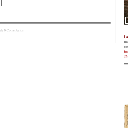
 de 0 Comentarios
La
me
ca
im
26