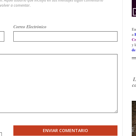
an. Aquel usuario que incluya en sus mensajes algun comentario
 volver a comentar.
Correo Electrónico
En
a
Cr
y 
de
L
c
ENVIAR COMENTARIO