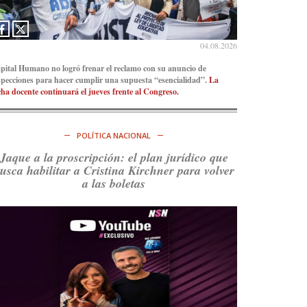
Consenso Patagónico
5d
@consensopatagon
04.08.2026
La crisis en el estrecho de Ormuz: así golpea la
pital Humano no logró frenar el reclamo con su anuncio de
guerra con Irán al petróleo
https://t.co/IInL9uYZvh
specciones para hacer cumplir una supuesta “esencialidad”.
La
https://t.co/ytaelKSfHm
cha docente continuará el jueves frente al Congreso.
Ver en X
POLÍTICA NACIONAL
Consenso Patagónico
6d
@consensopatagon
Jaque a la proscripción: el plan jurídico que
usca habilitar a Cristina Kirchner para volver
https://t.co/ihSIYIKptJ
a las boletas
Ver en X
Consenso Patagónico
8d
@consensopatagon
RT
@PJCampana2022
: Asumimos una nueva etapa
en el Partido Justicialista de Campana, con el
orgullo de que el compañero
@caortega64
vuelva
a…