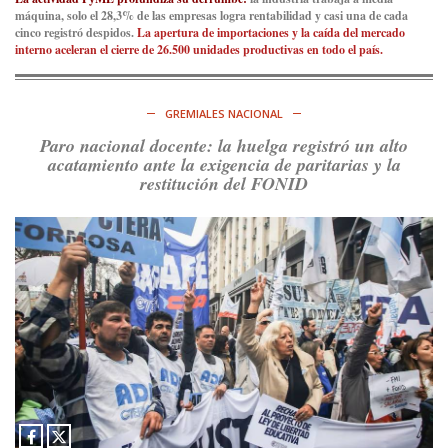
máquina, solo el 28,3% de las empresas logra rentabilidad y casi una de cada
cinco registró despidos.
La apertura de importaciones y la caída del mercado
Consenso Patagónico
interno aceleran el cierre de 26.500 unidades productivas en todo el país.
6d
@consensopatagon
https://t.co/ihSIYIKptJ
GREMIALES NACIONAL
Ver en X
Paro nacional docente: la huelga registró un alto
acatamiento ante la exigencia de paritarias y la
Consenso Patagónico
restitución del FONID
8d
@consensopatagon
RT
@PJCampana2022
: Asumimos una nueva etapa en el
Partido Justicialista de Campana, con el orgullo de que el
compañero
@caortega64
vuelva a…
Ver en X