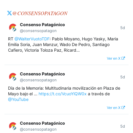
@CONSENSOPATAGON
Consenso Patagónico
5d
@consensopatagon
RT
@WalterVuotoTDF
: Pablo Moyano, Hugo Yasky, Maria
Emilia Soria, Juan Manzur, Wado De Pedro, Santiago
Cafiero, Victoria Toloza Paz, Ricard…
Ver en X
Consenso Patagónico
5d
@consensopatagon
Día de la Memoria: Multitudinaria movilización en Plaza de
Mayo bajo el ...
https://t.co/VcuoYlQW0x
a través de
@YouTube
Ver en X
Consenso Patagónico
5d
@consensopatagon