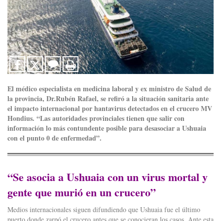
El médico especialista en medicina laboral y ex ministro de Salud de
la provincia, Dr.Rubén Rafael, se refiró a la situación sanitaria ante
el impacto internacional por hantavirus detectados en el crucero MV
Hondius. “Las autoridades provinciales tienen que salir con
información lo más contundente posible para desasociar a Ushuaia
con el punto 0 de enfermedad”.
“Se asocia a Ushuaia con un virus mortal y
gente que murió en un crucero”
Medios internacionales siguen difundiendo que Ushuaia fue el último
puerto donde zarpó el crucero antes que se conocieran los casos. Ante esta