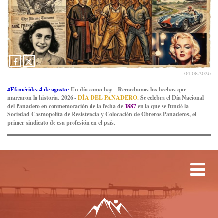
04.08.2026
#Efemérides 4 de agosto:
Un día como hoy... Recordamos los hechos que
marcaron la historia. 2026 -
DÍA DEL PANADERO.
Se celebra el Día Nacional
del Panadero en conmemoración de la fecha de
1887
en la que se fundó la
Sociedad Cosmopolita de Resistencia y Colocación de Obreros Panaderos, el
primer sindicato de esa profesión en el país.
Tog