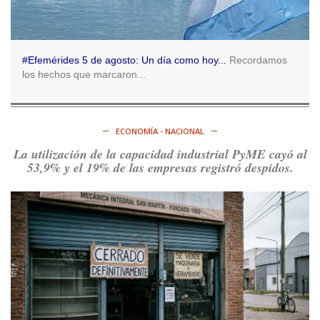
@consensopatagon
RT
@caortega64
:
https://t.co/q6PsJKqeuz
Ver en X
#Efemérides 5 de agosto: Un día como hoy...
Recordamos
los hechos que marcaron...
Consenso Patagónico
5d
@consensopatagon
RT
@caortega64
: Vinieron por los trabajadores, por sus
derechos y por su organización. Hoy lo vuelven a intentar.
ECONOMÍA - NACIONAL
https://t.co/dOrTo1dv3D
La utilización de la capacidad industrial PyME cayó al
Ver en X
53,9% y el 19% de las empresas registró despidos.
Consenso Patagónico
5d
@consensopatagon
RT
@caortega64
: A
#50A
ñosDelGolpe, la memoria es
presente y es futuro.
https://t.co/uhRcKnCCc5
Ver en X
Consenso Patagónico
5d