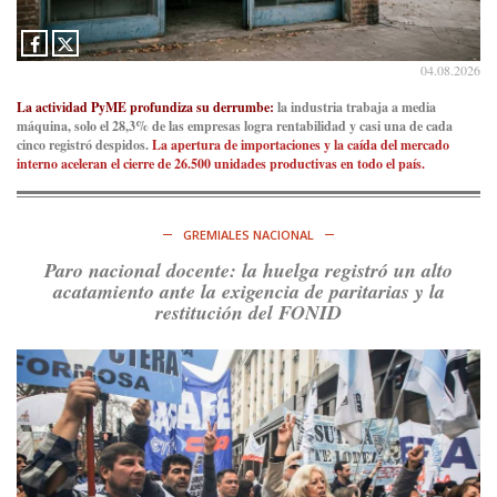
@consensopatagon
La crisis en el estrecho de Ormuz: así golpea la guerra con
Irán al petróleo
https://t.co/IInL9uYZvh
04.08.2026
https://t.co/ytaelKSfHm
Ver en X
La actividad PyME profundiza su derrumbe:
la industria trabaja a media
máquina, solo el 28,3% de las empresas logra rentabilidad y casi una de cada
cinco registró despidos.
La apertura de importaciones y la caída del mercado
Consenso Patagónico
interno aceleran el cierre de 26.500 unidades productivas en todo el país.
6d
@consensopatagon
https://t.co/ihSIYIKptJ
GREMIALES NACIONAL
Ver en X
Paro nacional docente: la huelga registró un alto
acatamiento ante la exigencia de paritarias y la
Consenso Patagónico
restitución del FONID
8d
@consensopatagon
RT
@PJCampana2022
: Asumimos una nueva etapa en el
Partido Justicialista de Campana, con el orgullo de que el
compañero
@caortega64
vuelva a…
Ver en X