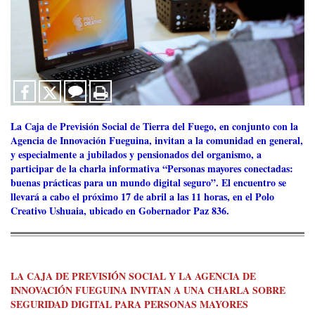
La Caja de Previsión Social de Tierra del Fuego, en conjunto con la
Agencia de Innovación Fueguina, invitan a la comunidad en general,
y especialmente a jubilados y pensionados del organismo, a
participar de la charla informativa “Personas mayores conectadas:
buenas prácticas para un mundo digital seguro”. El encuentro se
llevará a cabo el próximo 17 de abril a las 11 horas, en el Polo
Creativo Ushuaia, ubicado en Gobernador Paz 836.
LA CAJA DE PREVISIÓN SOCIAL Y LA AGENCIA DE
INNOVACIÓN FUEGUINA INVITAN A UNA CHARLA SOBRE
SEGURIDAD DIGITAL PARA PERSONAS MAYORES