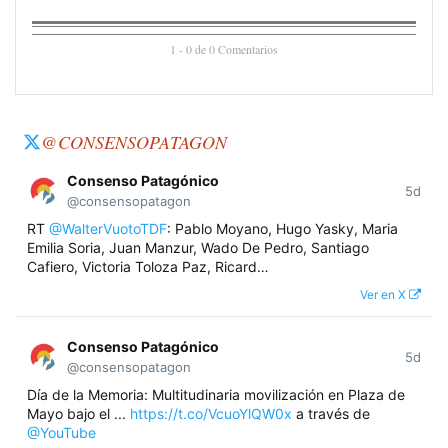
1 - 0 de 0 Comentarios
@CONSENSOPATAGON
Consenso Patagónico
5d
@consensopatagon
RT
@WalterVuotoTDF
: Pablo Moyano, Hugo Yasky, Maria
Emilia Soria, Juan Manzur, Wado De Pedro, Santiago
Cafiero, Victoria Toloza Paz, Ricard…
Ver en X
Consenso Patagónico
5d
@consensopatagon
Día de la Memoria: Multitudinaria movilización en Plaza de
Mayo bajo el ...
https://t.co/VcuoYlQW0x
a través de
@YouTube