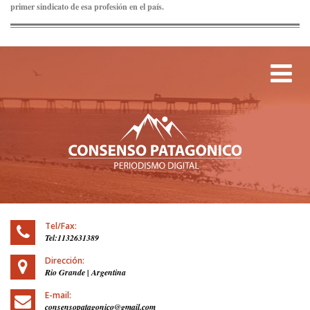
primer sindicato de esa profesión en el país.
Tog
Tel/Fax:
Tel:1132631389
Dirección:
Rio Grande | Argentina
E-mail:
consensopatagonico@gmail.com