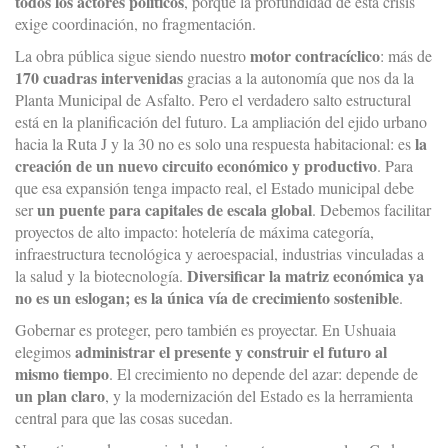
todos los actores políticos
, porque la profundidad de esta crisis
exige coordinación, no fragmentación.
motor contracíclico
La obra pública sigue siendo nuestro
: más de
170 cuadras intervenidas
gracias a la autonomía que nos da la
Planta Municipal de Asfalto. Pero el verdadero salto estructural
está en la planificación del futuro. La ampliación del ejido urbano
la
hacia la Ruta J y la 30 no es solo una respuesta habitacional: es
creación de un nuevo circuito económico y productivo
. Para
que esa expansión tenga impacto real, el Estado municipal debe
un puente para capitales de escala global
ser
. Debemos facilitar
proyectos de alto impacto: hotelería de máxima categoría,
infraestructura tecnológica y aeroespacial, industrias vinculadas a
Diversificar la matriz económica ya
la salud y la biotecnología.
no es un eslogan; es la única vía de crecimiento sostenible
.
Gobernar es proteger, pero también es proyectar. En Ushuaia
administrar el presente y construir el futuro al
elegimos
mismo tiempo
. El crecimiento no depende del azar: depende de
un plan claro
, y la modernización del Estado es la herramienta
central para que las cosas sucedan.