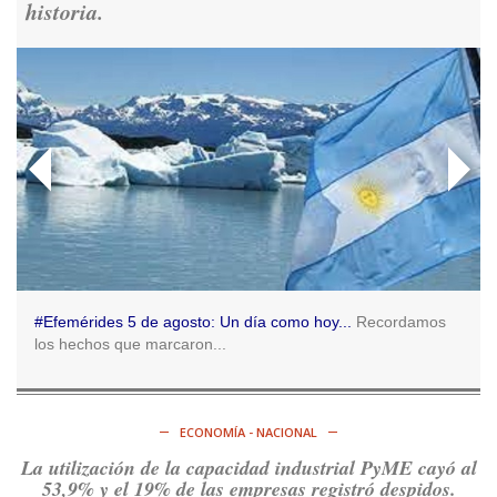
historia.
Consenso Patagónico
5d
@consensopatagon
RT
@caortega64
: 📢 MARCHAMOS 📍Desde la ex ESMA
hasta San José 1111, hacia Plaza de Mayo.
https://t.co/o7PaEbKM36
Ver en X
Consenso Patagónico
5d
@consensopatagon
RT
@caortega64
:
https://t.co/q6PsJKqeuz
Ver en X
#Efemérides 5 de agosto: Un día como hoy...
Recordamos
los hechos que marcaron...
Consenso Patagónico
5d
@consensopatagon
RT
@caortega64
: Vinieron por los trabajadores, por sus
derechos y por su organización. Hoy lo vuelven a intentar.
ECONOMÍA - NACIONAL
https://t.co/dOrTo1dv3D
La utilización de la capacidad industrial PyME cayó al
Ver en X
53,9% y el 19% de las empresas registró despidos.