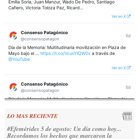
Emilia Soria, Juan Manzur, Wado De Pedro, Santiago
Cafiero, Victoria Toloza Paz, Ricard…
Ver en X
Consenso Patagónico
5d
@consensopatagon
Día de la Memoria: Multitudinaria movilización en Plaza de
Mayo bajo el ...
https://t.co/VcuoYlQW0x
a través de
@YouTube
Ver en X
Consenso Patagónico
5d
@consensopatagon
Día de la Memoria: Multitudinaria movilización en Plaza de
Mayo bajo el lema "Nunca Más" A 50 años del golpe militar,
miles de argentinos se concentraron frente a la Casa
LO MAS RECIENTE
Rosada para reivindicar los derechos humanos y la
democracia.
https://t.co/CNoHKCQIR1
#Efemérides 5 de agosto: Un día como hoy...
Ver en X
Recordamos los hechos que marcaron la