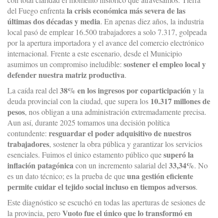
la crisis económica más severa de las
del Fuego enfrenta
últimas dos décadas y media
. En apenas diez años, la industria
local pasó de emplear 16.500 trabajadores a solo 7.317, golpeada
por la apertura importadora y el avance del comercio electrónico
internacional. Frente a este escenario, desde el Municipio
sostener el empleo local y
asumimos un compromiso ineludible:
defender nuestra matriz productiva
.
38% en los ingresos por coparticipación
La caída real del
y la
10.317 millones de
deuda provincial con la ciudad, que supera los
pesos
, nos obligan a una administración extremadamente precisa.
Aun así, durante 2025 tomamos una decisión política
resguardar el poder adquisitivo de nuestros
contundente:
trabajadores
, sostener la obra pública y garantizar los servicios
superó la
esenciales. Fuimos el único estamento público que
inflación patagónica
33,34%
con un incremento salarial del
. No
una gestión eficiente
es un dato técnico; es la prueba de que
permite cuidar el tejido social incluso en tiempos adversos
.
Este diagnóstico se escuchó en todas las aperturas de sesiones de
Vuoto fue el único que lo transformó en
la provincia, pero