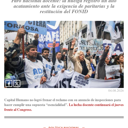
Paro nacional docente: la huelga registró un alto
acatamiento ante la exigencia de paritarias y la
Consenso Patagónico
restitución del FONID
8d
@consensopatagon
RT
@PJCampana2022
: Asumimos una nueva etapa en el
Partido Justicialista de Campana, con el orgullo de que el
compañero
@caortega64
vuelva a…
Ver en X
04.08.2026
Capital Humano no logró frenar el reclamo con su anuncio de inspecciones para
hacer cumplir una supuesta “esencialidad”.
La lucha docente continuará el jueves
frente al Congreso.
POLÍTICA NACIONAL