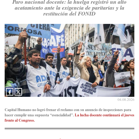
Paro nacional docente: la huelga registró un alto
Ver en X
acatamiento ante la exigencia de paritarias y la
restitución del FONID
Consenso Patagónico
5d
@consensopatagon
RT
@caortega64
: A
#50A
ñosDelGolpe, la memoria es
presente y es futuro.
https://t.co/uhRcKnCCc5
Ver en X
Consenso Patagónico
5d
@consensopatagon
La crisis en el estrecho de Ormuz: así golpea la guerra con
Irán al petróleo
https://t.co/IInL9uYZvh
https://t.co/ytaelKSfHm
04.08.2026
Ver en X
Capital Humano no logró frenar el reclamo con su anuncio de inspecciones para
hacer cumplir una supuesta “esencialidad”.
La lucha docente continuará el jueves
Consenso Patagónico
frente al Congreso.
6d
@consensopatagon
https://t.co/ihSIYIKptJ