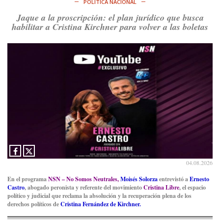
POLÍTICA NACIONAL
Ver en X
Jaque a la proscripción: el plan jurídico que busca
habilitar a Cristina Kirchner para volver a las boletas
Consenso Patagónico
8d
@consensopatagon
RT
@PJCampana2022
: Asumimos una nueva etapa en el
Partido Justicialista de Campana, con el orgullo de que el
compañero
@caortega64
vuelva a…
Ver en X
04.08.2026
En el programa
NSN – No Somos Neutrales,
Moisés Solorza
entrevistó a
Ernesto
Castro
, abogado peronista y referente del movimiento
Cristina Libre
, el espacio
político y judicial que reclama la absolución y la recuperación plena de los
derechos políticos de
Cristina Fernández de Kirchner.