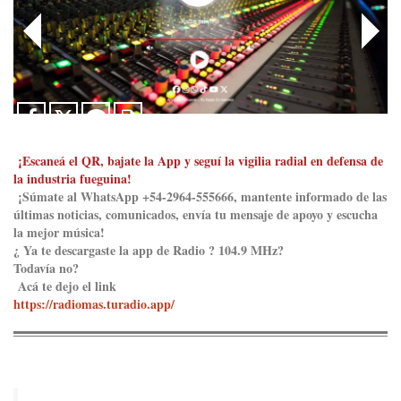
¡Escaneá el QR, bajate la App y seguí la vigilia radial en defensa de
la industria fueguina!
¡Súmate al WhatsApp +54-2964-555666, mantente informado de las
últimas noticias, comunicados, envía tu mensaje de apoyo y escucha
la mejor música!
¿ Ya te descargaste la app de Radio ? 104.9 MHz?
Todavía no?
Acá te dejo el link
https://radiomas.turadio.app/