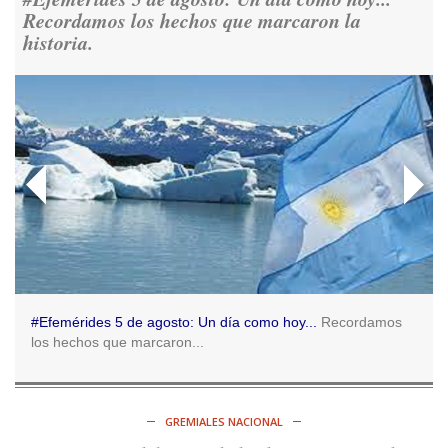
Ver en X
Recordamos los hechos que marcaron la
historia.
Consenso Patagónico
5d
@consensopatagon
RT
@caortega64
: 📢 MARCHAMOS 📍Desde la ex ESMA
hasta San José 1111, hacia Plaza de Mayo.
https://t.co/o7PaEbKM36
Ver en X
Consenso Patagónico
5d
@consensopatagon
RT
@caortega64
:
https://t.co/q6PsJKqeuz
Ver en X
#Efemérides 5 de agosto: Un día como hoy...
Recordamos
los hechos que marcaron...
Consenso Patagónico
5d
@consensopatagon
RT
@caortega64
: Vinieron por los trabajadores, por sus
derechos y por su organización. Hoy lo vuelven a intentar.
GREMIALES NACIONAL
https://t.co/dOrTo1dv3D