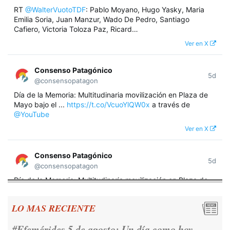
RT
@WalterVuotoTDF
: Pablo Moyano, Hugo Yasky, Maria
Emilia Soria, Juan Manzur, Wado De Pedro, Santiago
Cafiero, Victoria Toloza Paz, Ricard…
Ver en X
Consenso Patagónico
5d
@consensopatagon
Día de la Memoria: Multitudinaria movilización en Plaza de
Mayo bajo el ...
https://t.co/VcuoYlQW0x
a través de
@YouTube
Ver en X
Consenso Patagónico
5d
@consensopatagon
Día de la Memoria: Multitudinaria movilización en Plaza de
Mayo bajo el lema "Nunca Más" A 50 años del golpe militar,
miles de argentinos se concentraron frente a la Casa
LO MAS RECIENTE
Rosada para reivindicar los derechos humanos y la
democracia.
https://t.co/CNoHKCQIR1
#Efemérides 5 de agosto: Un día como hoy...