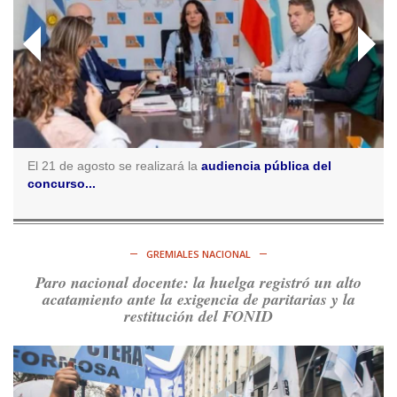
https://t.co/o7PaEbKM36
Ver en X
Consenso Patagónico
5d
@consensopatagon
RT
@caortega64
:
https://t.co/q6PsJKqeuz
Ver en X
El 21 de agosto se realizará la
audiencia pública del
concurso...
Consenso Patagónico
5d
@consensopatagon
RT
@caortega64
: Vinieron por los trabajadores, por sus
derechos y por su organización. Hoy lo vuelven a intentar.
GREMIALES NACIONAL
https://t.co/dOrTo1dv3D
Paro nacional docente: la huelga registró un alto
Ver en X
acatamiento ante la exigencia de paritarias y la
restitución del FONID
Consenso Patagónico
5d
@consensopatagon
RT
@caortega64
: A
#50A
ñosDelGolpe, la memoria es