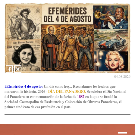
04.08.2026
#Efemérides 4 de agosto:
Un día como hoy... Recordamos los hechos que
marcaron la historia. 2026 -
DÍA DEL PANADERO.
Se celebra el Día Nacional
del Panadero en conmemoración de la fecha de
1887
en la que se fundó la
Sociedad Cosmopolita de Resistencia y Colocación de Obreros Panaderos, el
primer sindicato de esa profesión en el país.