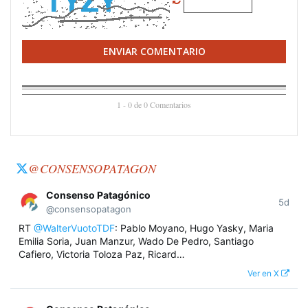
ENVIAR COMENTARIO
1 - 0 de 0 Comentarios
@CONSENSOPATAGON
Consenso Patagónico
5d
@consensopatagon
RT
@WalterVuotoTDF
: Pablo Moyano, Hugo Yasky, Maria
Emilia Soria, Juan Manzur, Wado De Pedro, Santiago
Cafiero, Victoria Toloza Paz, Ricard…
Ver en X