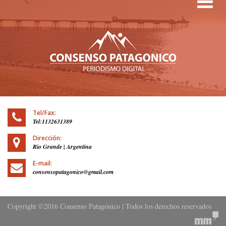
Tog
Tel/Fax:
Tel:1132631389
Dirección:
Rio Grande | Argentina
E-mail:
consensopatagonico@gmail.com
Copyright ©2016 Consenso Patagónico | Todos los derechos reservados