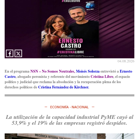
compañero
@caortega64
vuelva a…
Ver en X
04.08.2026
En el programa
NSN – No Somos Neutrales,
Moisés Solorza
entrevistó a
Ernesto
Castro
, abogado peronista y referente del movimiento
Cristina Libre
, el espacio
político y judicial que reclama la absolución y la recuperación plena de los
derechos políticos de
Cristina Fernández de Kirchner.
ECONOMÍA - NACIONAL
La utilización de la capacidad industrial PyME cayó al
53,9% y el 19% de las empresas registró despidos.