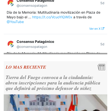
Consenso Patagónico
5d
@consensopatagon
Día de la Memoria: Multitudinaria movilización en Plaza de
Mayo bajo el ...
https://t.co/VcuoYlQW0x
a través de
@YouTube
Ver en X
Consenso Patagónico
5d
@consensopatagon
Día de la Memoria: Multitudinaria movilización en Plaza de
Mayo bajo el lema "Nunca Más" A 50 años del golpe militar,
miles de argentinos se concentraron frente a la Casa
LO MAS RECIENTE
Rosada para reivindicar los derechos humanos y la
democracia.
https://t.co/CNoHKCQIR1
Tierra del Fuego convoca a la ciudadanía:
Ver en X
abren inscripciones para la audiencia pública
que definirá al próximo defensor de niñez
Consenso Patagónico
5d
@consensopatagon
RT
@caortega64
: 📢 MARCHAMOS 📍Desde la ex ESMA
hasta San José 1111, hacia Plaza de Mayo.