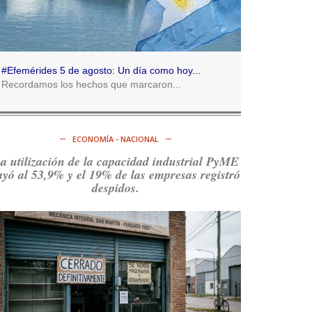
Consenso Patagónico
5d
@consensopatagon
RT
@caortega64
:
https://t.co/q6PsJKqeuz
#Efemérides 5 de agosto: Un día como hoy...
Ver en X
Recordamos los hechos que marcaron...
Consenso Patagónico
5d
@consensopatagon
ECONOMÍA - NACIONAL
RT
@caortega64
: Vinieron por los trabajadores,
a utilización de la capacidad industrial PyME
por sus derechos y por su organización. Hoy lo
ayó al 53,9% y el 19% de las empresas registró
vuelven a intentar.
https://t.co/dOrTo1dv3D
despidos.
Ver en X
Consenso Patagónico
5d
@consensopatagon
RT
@caortega64
: A
#50A
ñosDelGolpe, la memoria
es presente y es futuro.
https://t.co/uhRcKnCCc5
Ver en X