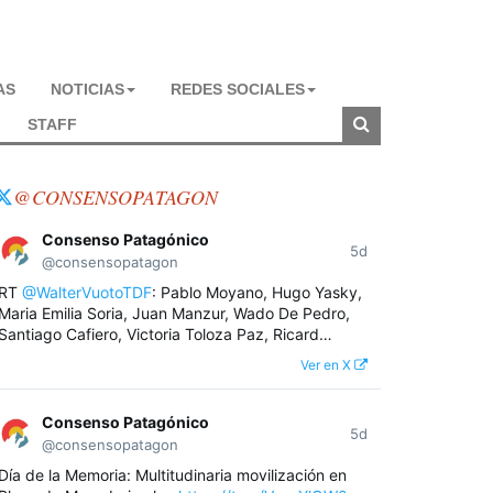
AS
NOTICIAS
REDES SOCIALES
STAFF
@CONSENSOPATAGON
Consenso Patagónico
5d
@consensopatagon
RT
@WalterVuotoTDF
: Pablo Moyano, Hugo Yasky,
Maria Emilia Soria, Juan Manzur, Wado De Pedro,
Santiago Cafiero, Victoria Toloza Paz, Ricard…
Ver en X
Consenso Patagónico
5d
@consensopatagon
Día de la Memoria: Multitudinaria movilización en