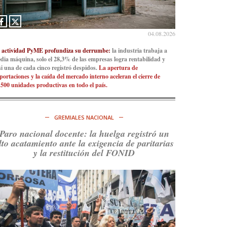
Consenso Patagónico
5d
@consensopatagon
04.08.2026
La crisis en el estrecho de Ormuz: así golpea la
 actividad PyME profundiza su derrumbe:
la industria trabaja a
guerra con Irán al petróleo
https://t.co/IInL9uYZvh
dia máquina, solo el 28,3% de las empresas logra rentabilidad y
https://t.co/ytaelKSfHm
si una de cada cinco registró despidos.
La apertura de
portaciones y la caída del mercado interno aceleran el cierre de
Ver en X
.500 unidades productivas en todo el país.
Consenso Patagónico
6d
@consensopatagon
GREMIALES NACIONAL
https://t.co/ihSIYIKptJ
Paro nacional docente: la huelga registró un
lto acatamiento ante la exigencia de paritarias
Ver en X
y la restitución del FONID
Consenso Patagónico
8d
@consensopatagon
RT
@PJCampana2022
: Asumimos una nueva etapa
en el Partido Justicialista de Campana, con el
orgullo de que el compañero
@caortega64
vuelva
a…