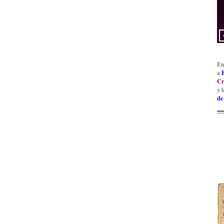
En
a
Cr
y 
de