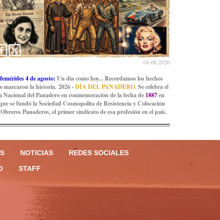
04.08.2026
femérides 4 de agosto:
Un día como hoy... Recordamos los hechos
e marcaron la historia. 2026 -
DÍA DEL PANADERO.
Se celebra el
a Nacional del Panadero en conmemoración de la fecha de
1887
en
 que se fundó la Sociedad Cosmopolita de Resistencia y Colocación
 Obreros Panaderos, el primer sindicato de esa profesión en el país.
S
NOTICIAS
REDES SOCIALES
O
STAFF