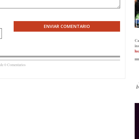
ENVIAR COMENTARIO
Ca
in
lu
 de 0 Comentarios
b