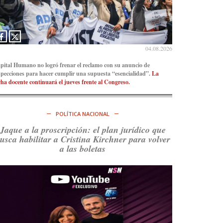
Ver en X
04.08.2026
pital Humano no logró frenar el reclamo con su anuncio de
specciones para hacer cumplir una supuesta “esencialidad”.
La
cha docente continuará el jueves frente al Congreso.
POLÍTICA NACIONAL
Jaque a la proscripción: el plan jurídico que
usca habilitar a Cristina Kirchner para volver
a las boletas