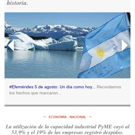
historia.
Consenso Patagónico
5d
@consensopatagon
RT
@caortega64
: 📢 MARCHAMOS 📍Desde la ex ESMA
hasta San José 1111, hacia Plaza de Mayo.
https://t.co/o7PaEbKM36
Ver en X
Consenso Patagónico
5d
@consensopatagon
RT
@caortega64
:
https://t.co/q6PsJKqeuz
Ver en X
#Efemérides 5 de agosto: Un día como hoy...
Recordamos
los hechos que marcaron...
Consenso Patagónico
5d
@consensopatagon
RT
@caortega64
: Vinieron por los trabajadores, por sus
derechos y por su organización. Hoy lo vuelven a intentar.
ECONOMÍA - NACIONAL
https://t.co/dOrTo1dv3D
La utilización de la capacidad industrial PyME cayó al
Ver en X
53,9% y el 19% de las empresas registró despidos.