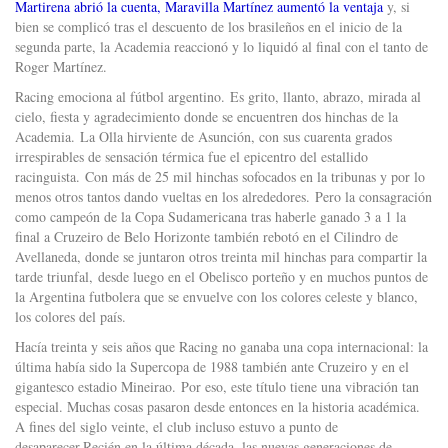
Martirena abrió la cuenta, Maravilla Martínez aumentó la ventaja
y, si
bien se complicó tras el descuento de los brasileños en el inicio de la
segunda parte, la Academia reaccionó y lo liquidó al final con el tanto de
Roger Martínez.
Racing emociona al fútbol argentino. Es grito, llanto, abrazo, mirada al
cielo, fiesta y agradecimiento donde se encuentren dos hinchas de la
Academia. La Olla hirviente de Asunción, con sus cuarenta grados
irrespirables de sensación térmica fue el epicentro del estallido
racinguista. Con más de 25 mil hinchas sofocados en la tribunas y por lo
menos otros tantos dando vueltas en los alrededores. Pero la consagración
como campeón de la Copa Sudamericana tras haberle ganado 3 a 1 la
final a Cruzeiro de Belo Horizonte también rebotó en el Cilindro de
Avellaneda, donde se juntaron otros treinta mil hinchas para compartir la
tarde triunfal, desde luego en el Obelisco porteño y en muchos puntos de
la Argentina futbolera que se envuelve con los colores celeste y blanco,
los colores del país.
Hacía treinta y seis años que Racing no ganaba una copa internacional: la
última había sido la Supercopa de 1988 también ante Cruzeiro y en el
gigantesco estadio Mineirao. Por eso, este título tiene una vibración tan
especial. Muchas cosas pasaron desde entonces en la historia académica.
A fines del siglo veinte, el club incluso estuvo a punto de
desaparecer.Recién en la última década, las nuevas generaciones de