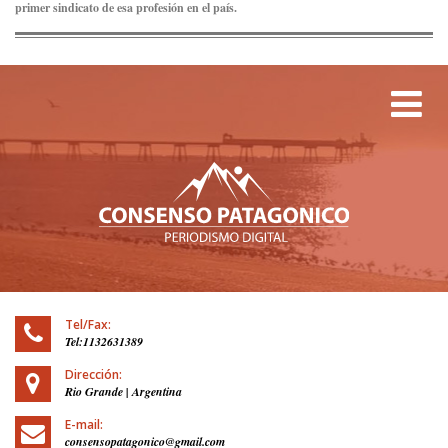
primer sindicato de esa profesión en el país.
Tog
Tel/Fax:
Tel:1132631389
Dirección:
Rio Grande | Argentina
E-mail:
consensopatagonico@gmail.com