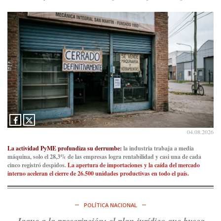
Consenso Patagónico
5d
@consensopatagon
RT
@caortega64
: A
#50A
ñosDelGolpe, la memoria es
presente y es futuro.
https://t.co/uhRcKnCCc5
Ver en X
Consenso Patagónico
5d
@consensopatagon
La crisis en el estrecho de Ormuz: así golpea la guerra con
Irán al petróleo
https://t.co/IInL9uYZvh
04.08.2026
https://t.co/ytaelKSfHm
Ver en X
La actividad PyME profundiza su derrumbe:
la industria trabaja a media
máquina, solo el 28,3% de las empresas logra rentabilidad y casi una de cada
cinco registró despidos.
La apertura de importaciones y la caída del mercado
Consenso Patagónico
interno aceleran el cierre de 26.500 unidades productivas en todo el país.
6d
@consensopatagon
https://t.co/ihSIYIKptJ
POLÍTICA NACIONAL
Ver en X
Jaque a la proscripción: el plan jurídico que busca