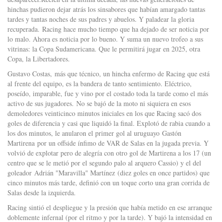
hinchas pudieron dejar atrás los sinsabores que habían amargado tantas
tardes y tantas noches de sus padres y abuelos. Y paladear la gloria
recuperada. Racing hace mucho tiempo que ha dejado de ser noticia por
lo malo. Ahora es noticia por lo bueno. Y suma un nuevo trofeo a sus
vitrinas: la Copa Sudamericana. Que le permitirá jugar en 2025, otra
Copa, la Libertadores.
Gustavo Costas, más que técnico, un hincha enfermo de Racing que está
al frente del equipo, es la bandera de tanto sentimiento. Eléctrico,
poseído, imparable, fue y vino por el costado toda la tarde como el más
activo de sus jugadores. No se bajó de la moto ni siquiera en esos
demoledores veinticinco minutos iniciales en los que Racing sacó dos
goles de diferencia y casi que liquidó la final. Explotó de rabia cuando a
los dos minutos, le anularon el primer gol al uruguayo Gastón
Martirena por un offside ínfimo de VAR de Salas en la jugada previa. Y
volvió de explotar pero de alegría con otro gol de Martirena a los 17 (un
centro que se le metió por el segundo palo al arquero Cassio) y el del
goleador Adrián "Maravilla" Martínez (diez goles en once partidos) que
cinco minutos más tarde, definió con un toque corto una gran corrida de
Salas desde la izquierda.
Racing sintió el despliegue y la presión que había metido en ese arranque
doblemente infernal (por el ritmo y por la tarde). Y bajó la intensidad en