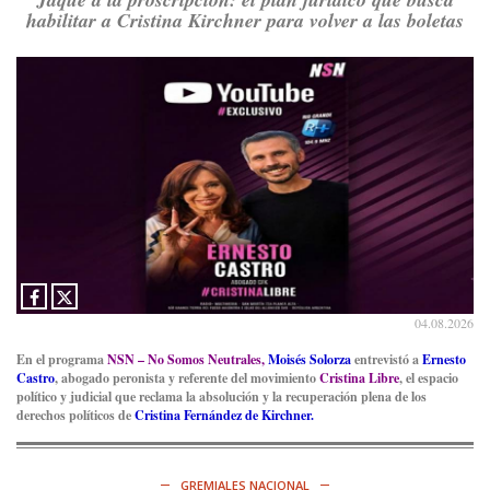
habilitar a Cristina Kirchner para volver a las boletas
Consenso Patagónico
8d
@consensopatagon
RT
@PJCampana2022
: Asumimos una nueva etapa en el
Partido Justicialista de Campana, con el orgullo de que el
compañero
@caortega64
vuelva a…
Ver en X
04.08.2026
En el programa
NSN – No Somos Neutrales,
Moisés Solorza
entrevistó a
Ernesto
Castro
, abogado peronista y referente del movimiento
Cristina Libre
, el espacio
político y judicial que reclama la absolución y la recuperación plena de los
derechos políticos de
Cristina Fernández de Kirchner.
GREMIALES NACIONAL