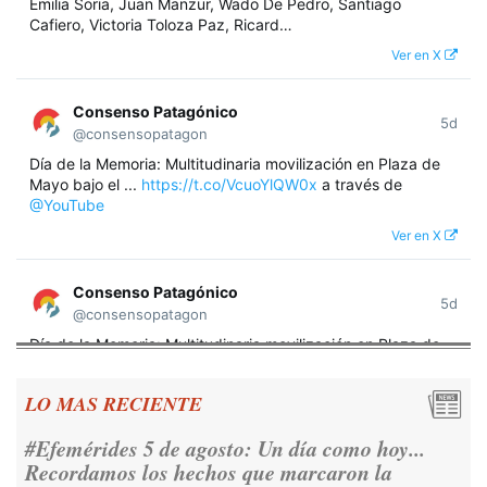
Emilia Soria, Juan Manzur, Wado De Pedro, Santiago
Cafiero, Victoria Toloza Paz, Ricard…
Ver en X
Consenso Patagónico
5d
@consensopatagon
Día de la Memoria: Multitudinaria movilización en Plaza de
Mayo bajo el ...
https://t.co/VcuoYlQW0x
a través de
@YouTube
Ver en X
Consenso Patagónico
5d
@consensopatagon
Día de la Memoria: Multitudinaria movilización en Plaza de
Mayo bajo el lema "Nunca Más" A 50 años del golpe militar,
miles de argentinos se concentraron frente a la Casa
LO MAS RECIENTE
Rosada para reivindicar los derechos humanos y la
democracia.
https://t.co/CNoHKCQIR1
#Efemérides 5 de agosto: Un día como hoy...
Ver en X
Recordamos los hechos que marcaron la