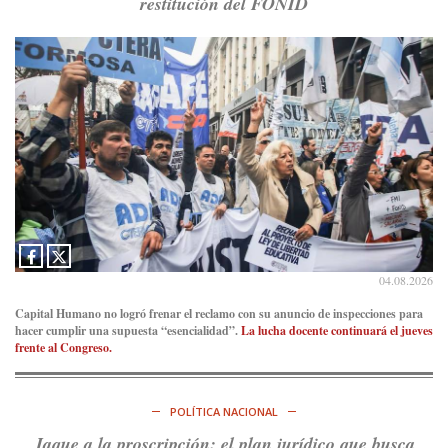
restitución del FONID
Consenso Patagónico
5d
@consensopatagon
RT
@caortega64
: A
#50A
ñosDelGolpe, la memoria es
presente y es futuro.
https://t.co/uhRcKnCCc5
Ver en X
Consenso Patagónico
5d
@consensopatagon
La crisis en el estrecho de Ormuz: así golpea la guerra con
Irán al petróleo
https://t.co/IInL9uYZvh
https://t.co/ytaelKSfHm
04.08.2026
Ver en X
Capital Humano no logró frenar el reclamo con su anuncio de inspecciones para
hacer cumplir una supuesta “esencialidad”.
La lucha docente continuará el jueves
Consenso Patagónico
frente al Congreso.
6d
@consensopatagon
https://t.co/ihSIYIKptJ
POLÍTICA NACIONAL
Ver en X
Jaque a la proscripción: el plan jurídico que busca