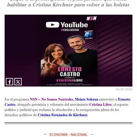
habilitar a Cristina Kirchner para volver a las boletas
Consenso Patagónico
8d
@consensopatagon
RT
@PJCampana2022
: Asumimos una nueva etapa en el
Partido Justicialista de Campana, con el orgullo de que el
compañero
@caortega64
vuelva a…
Ver en X
04.08.2026
En el programa
NSN – No Somos Neutrales,
Moisés Solorza
entrevistó a
Ernesto
Castro
, abogado peronista y referente del movimiento
Cristina Libre
, el espacio
político y judicial que reclama la absolución y la recuperación plena de los
derechos políticos de
Cristina Fernández de Kirchner.
ECONOMÍA - NACIONAL