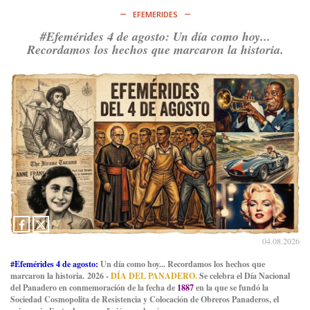
EFEMERIDES
#Efemérides 4 de agosto: Un día como hoy...
Recordamos los hechos que marcaron la historia.
04.08.2026
#Efemérides 4 de agosto:
Un día como hoy... Recordamos los hechos que
marcaron la historia. 2026 -
DÍA DEL PANADERO.
Se celebra el Día Nacional
del Panadero en conmemoración de la fecha de
1887
en la que se fundó la
Sociedad Cosmopolita de Resistencia y Colocación de Obreros Panaderos, el