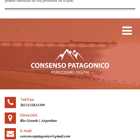
primer sindicato de esa profesión en el país.
Tog
Tel/Fax:
Tel:1132631389
Dirección:
Rio Grande | Argentina
E-mail:
consensopatagonico@gmail.com