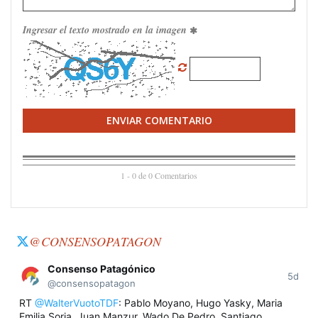
Ingresar el texto mostrado en la imagen
ENVIAR COMENTARIO
1 - 0 de 0 Comentarios
@CONSENSOPATAGON
Consenso Patagónico
5d
@consensopatagon
RT
@WalterVuotoTDF
: Pablo Moyano, Hugo Yasky, Maria
Emilia Soria, Juan Manzur, Wado De Pedro, Santiago