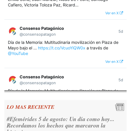
Cafiero, Victoria Toloza Paz, Ricard…
Ver en X
Consenso Patagónico
5d
@consensopatagon
Día de la Memoria: Multitudinaria movilización en Plaza de
Mayo bajo el ...
https://t.co/VcuoYlQW0x
a través de
@YouTube
Ver en X
Consenso Patagónico
5d
@consensopatagon
Día de la Memoria: Multitudinaria movilización en Plaza de
Mayo bajo el lema "Nunca Más" A 50 años del golpe militar,
miles de argentinos se concentraron frente a la Casa
LO MAS RECIENTE
Rosada para reivindicar los derechos humanos y la
democracia.
https://t.co/CNoHKCQIR1
Tierra del Fuego convoca a la ciudadanía:
Ver en X
abren inscripciones para la audiencia pública