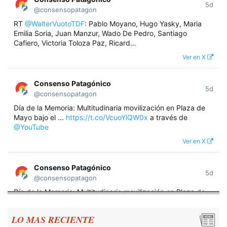
5d
@consensopatagon
RT
@WalterVuotoTDF
: Pablo Moyano, Hugo Yasky, Maria
Emilia Soria, Juan Manzur, Wado De Pedro, Santiago
Cafiero, Victoria Toloza Paz, Ricard…
Ver en X
Consenso Patagónico
5d
@consensopatagon
Día de la Memoria: Multitudinaria movilización en Plaza de
Mayo bajo el ...
https://t.co/VcuoYlQW0x
a través de
@YouTube
Ver en X
Consenso Patagónico
5d
@consensopatagon
Día de la Memoria: Multitudinaria movilización en Plaza de
Mayo bajo el lema "Nunca Más" A 50 años del golpe militar,
miles de argentinos se concentraron frente a la Casa
LO MAS RECIENTE
Rosada para reivindicar los derechos humanos y la