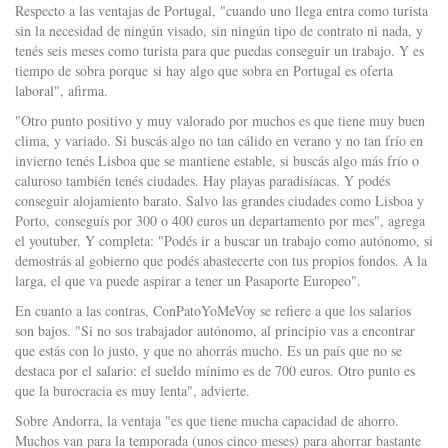
Respecto a las ventajas de Portugal, "cuando uno llega entra como turista
sin la necesidad de ningún visado, sin ningún tipo de contrato ni nada, y
tenés seis meses como turista para que puedas conseguir un trabajo. Y es
tiempo de sobra porque si hay algo que sobra en Portugal es oferta
laboral", afirma.
"Otro punto positivo y muy valorado por muchos es que tiene muy buen
clima, y variado. Si buscás algo no tan cálido en verano y no tan frío en
invierno tenés Lisboa que se mantiene estable, si buscás algo más frío o
caluroso también tenés ciudades. Hay playas paradisíacas. Y podés
conseguir alojamiento barato. Salvo las grandes ciudades como Lisboa y
Porto, conseguís por 300 o 400 euros un departamento por mes", agrega
el youtuber. Y completa: "Podés ir a buscar un trabajo como autónomo, si
demostrás al gobierno que podés abastecerte con tus propios fondos. A la
larga, el que va puede aspirar a tener un Pasaporte Europeo".
En cuanto a las contras, ConPatoYoMeVoy se refiere a que los salarios
son bajos. "Si no sos trabajador autónomo, al principio vas a encontrar
que estás con lo justo, y que no ahorrás mucho. Es un país que no se
destaca por el salario: el sueldo mínimo es de 700 euros. Otro punto es
que la burocracia es muy lenta", advierte.
Sobre Andorra, la ventaja "es que tiene mucha capacidad de ahorro.
Muchos van para la temporada (unos cinco meses) para ahorrar bastante