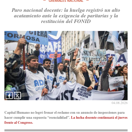
GREMIALES NACIONAL
https://t.co/dOrTo1dv3D
Paro nacional docente: la huelga registró un alto
Ver en X
acatamiento ante la exigencia de paritarias y la
restitución del FONID
Consenso Patagónico
5d
@consensopatagon
RT
@caortega64
: A
#50A
ñosDelGolpe, la memoria es
presente y es futuro.
https://t.co/uhRcKnCCc5
Ver en X
Consenso Patagónico
5d
@consensopatagon
La crisis en el estrecho de Ormuz: así golpea la guerra con
Irán al petróleo
https://t.co/IInL9uYZvh
https://t.co/ytaelKSfHm
04.08.2026
Ver en X
Capital Humano no logró frenar el reclamo con su anuncio de inspecciones para
hacer cumplir una supuesta “esencialidad”.
La lucha docente continuará el jueves
Consenso Patagónico
frente al Congreso.
6d
@consensopatagon