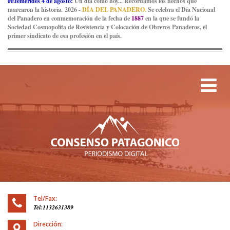
#Efemérides 4 de agosto:
Un día como hoy... Recordamos los hechos que
marcaron la historia. 2026 -
DÍA DEL PANADERO.
Se celebra el Día Nacional
del Panadero en conmemoración de la fecha de
1887
en la que se fundó la
Sociedad Cosmopolita de Resistencia y Colocación de Obreros Panaderos, el
primer sindicato de esa profesión en el país.
Tog
Tel/Fax:
Tel:1132631389
Dirección: