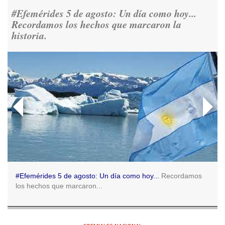
democracia.
https://t.co/CNoHKCQIR1
#Efemérides 5 de agosto: Un día como hoy...
Ver en X
Recordamos los hechos que marcaron la
historia.
Consenso Patagónico
5d
@consensopatagon
RT
@caortega64
: 📢 MARCHAMOS 📍Desde la ex ESMA
hasta San José 1111, hacia Plaza de Mayo.
https://t.co/o7PaEbKM36
Ver en X
Consenso Patagónico
5d
@consensopatagon
RT
@caortega64
:
https://t.co/q6PsJKqeuz
Ver en X
#Efemérides 5 de agosto: Un día como hoy...
Recordamos
los hechos que marcaron...
Consenso Patagónico
5d
@consensopatagon
RT
@caortega64
: Vinieron por los trabajadores, por sus
derechos y por su organización. Hoy lo vuelven a intentar.