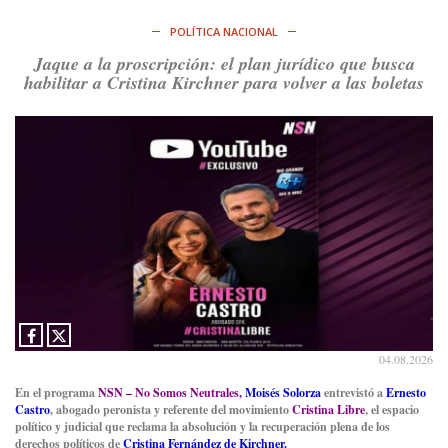
https://t.co/ihSIYIKptJ
POLÍTICA NACIONAL
Ver en X
Jaque a la proscripción: el plan jurídico que busca
habilitar a Cristina Kirchner para volver a las boletas
Consenso Patagónico
8d
@consensopatagon
RT
@PJCampana2022
: Asumimos una nueva etapa en el
Partido Justicialista de Campana, con el orgullo de que el
compañero
@caortega64
vuelva a…
Ver en X
04.08.2026
En el programa
NSN – No Somos Neutrales,
Moisés Solorza
entrevistó a
Ernesto
Castro
, abogado peronista y referente del movimiento
Cristina Libre
, el espacio
político y judicial que reclama la absolución y la recuperación plena de los
derechos políticos de
Cristina Fernández de Kirchner.