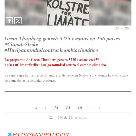
20.09.2019
Greta Thunberg generó 5225 eventos en 156 países
#ClimateStrike
#Huelgamundialcontraelcambioclimático
La propuesta de Greta Thunberg generó 5225 eventos en 156
países #ClimateStrike: huelga mundial contra el cambio climático
Se espera que la manifestación más grande se dé en Nueva York, donde la joven sueca
será una de las principales oradoras.
«
‹
14
15
16
›
»
224 - 240 de 241 artículos
@CONSENSOPATAGON