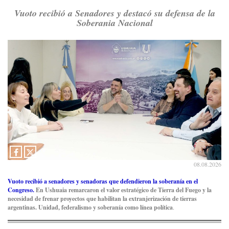
RT
@caortega64
: Vinieron por los trabajadores, por sus
Vuoto recibió a Senadores y destacó su defensa de la
derechos y por su organización. Hoy lo vuelven a intentar.
Soberania Nacional
https://t.co/dOrTo1dv3D
Ver en X
Consenso Patagónico
5d
@consensopatagon
RT
@caortega64
: A
#50A
ñosDelGolpe, la memoria es
presente y es futuro.
https://t.co/uhRcKnCCc5
Ver en X
Consenso Patagónico
5d
@consensopatagon
08.08.2026
La crisis en el estrecho de Ormuz: así golpea la guerra con
Irán al petróleo
https://t.co/IInL9uYZvh
Vuoto recibió a senadores y senadoras que defendieron la soberanía en el
https://t.co/ytaelKSfHm
Congreso.
En Ushuaia remarcaron el valor estratégico de Tierra del Fuego y la
necesidad de frenar proyectos que habilitan la extranjerización de tierras
Ver en X
argentinas. Unidad, federalismo y soberanía como línea política
.
Consenso Patagónico