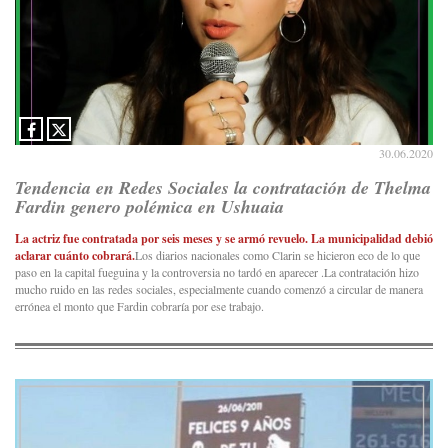
30.06.2020
Tendencia en Redes Sociales la contratación de Thelma
Fardin genero polémica en Ushuaia
La actriz fue contratada por seis meses y se armó revuelo. La municipalidad debió
aclarar cuánto cobrará.
Los diarios nacionales como Clarin se hicieron eco de lo que
paso en la capital fueguina y la controversia no tardó en aparecer .La contratación hizo
mucho ruido en las redes sociales, especialmente cuando comenzó a circular de manera
errónea el monto que Fardin cobraría por ese trabajo.