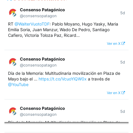
Consenso Patagónico
5d
@consensopatagon
RT
@WalterVuotoTDF
: Pablo Moyano, Hugo Yasky, Maria
Emilia Soria, Juan Manzur, Wado De Pedro, Santiago
Cafiero, Victoria Toloza Paz, Ricard…
Ver en X
Consenso Patagónico
5d
@consensopatagon
Día de la Memoria: Multitudinaria movilización en Plaza de
Mayo bajo el ...
https://t.co/VcuoYlQW0x
a través de
@YouTube
Ver en X
Consenso Patagónico
5d
@consensopatagon
Día de la Memoria: Multitudinaria movilización en Plaza de
Mayo bajo el lema "Nunca Más" A 50 años del golpe militar,