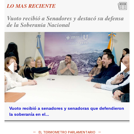
miles de argentinos se concentraron frente a la Casa
LO MAS RECIENTE
Rosada para reivindicar los derechos humanos y la
democracia.
https://t.co/CNoHKCQIR1
Vuoto recibió a Senadores y destacó su defensa
Ver en X
de la Soberania Nacional
Consenso Patagónico
5d
@consensopatagon
RT
@caortega64
: 📢 MARCHAMOS 📍Desde la ex ESMA
hasta San José 1111, hacia Plaza de Mayo.
https://t.co/o7PaEbKM36
Ver en X
Consenso Patagónico
5d
@consensopatagon
RT
@caortega64
:
https://t.co/q6PsJKqeuz
Vuoto recibió a senadores y senadoras que defendieron
Ver en X
la soberanía en el...
Consenso Patagónico
5d
@consensopatagon
EL TERMOMETRO PARLAMENTARIO